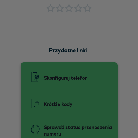
Przydatne linki
Skonfiguruj telefon
Krótkie kody
Sprawdź status przenoszenia
numeru