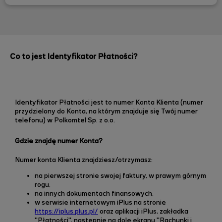
Co to jest Identyfikator Płatności?
Identyfikator Płatności jest to numer Konta Klienta (numer
przydzielony do Konta, na którym znajduje się Twój numer
telefonu) w Polkomtel Sp. z o.o.
Gdzie znajdę numer Konta?
Numer konta Klienta znajdziesz/otrzymasz:
na pierwszej stronie swojej faktury, w prawym górnym
rogu,
na innych dokumentach finansowych,
w serwisie internetowym iPlus na stronie
https://iplus.plus.pl/
oraz aplikacji iPlus,
zakładka
"Płatności", następnie na dole ekranu "Rachunki i