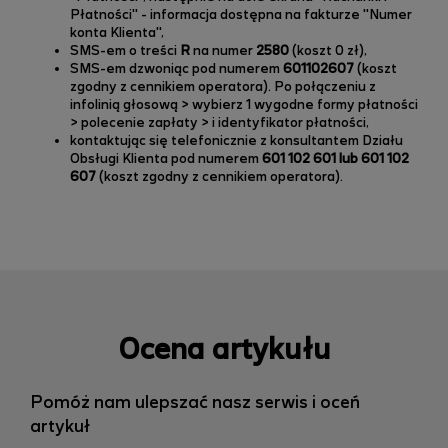
Płatności" - informacja dostępna na fakturze "Numer
konta Klienta",
SMS-em o treści
R
na numer
2580
(koszt 0 zł),
SMS-em dzwoniąc
pod numerem
601102607
(koszt
zgodny z cennikiem operatora). Po połączeniu z
infolinią głosową > wybierz 1 wygodne formy płatności
> polecenie zapłaty > i identyfikator płatności,
kontaktując się telefonicznie z konsultantem Działu
Obsługi Klienta pod numerem
601 102 601 lub 601 102
607
(koszt zgodny z cennikiem operatora).
Ocena artykułu
Pomóż nam ulepszać nasz serwis i oceń
artykuł