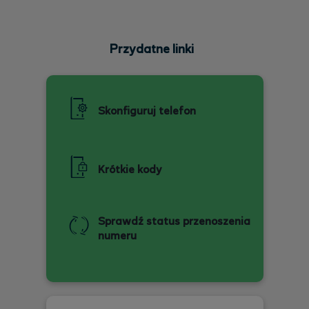
Przydatne linki
Skonfiguruj telefon
Krótkie kody
Sprawdź status przenoszenia
numeru