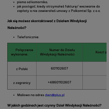
pisma od komornika,
jak postąpić, kiedy otrzymałeś fakturę/ wezwanie do
zapłaty a nie zawierałeś umowy z
Polkomtel Sp. z o.o.
Jak się możesz skontaktować z Działem Windykacji
Należności?
Telefonicznie:
Połączenie
Numer do Działu
Koszt po
wykonane:
Windykacji Należności
601102607
k
z Polski
+48601102607
k
z zagranicy
Mailowo na adres
dwn@plus.pl
W jakich godzinach jest czynny Dział Windykacji Należności?