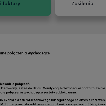
i faktury
Zasilenia
ane połączenia wychodzące
 blokadzie połączeń,
 kierowany jesteś do Działu Windykacji Należności,
oznacza to, że ni
Twoje połączenia wychodzące zostały zablokowane.
n do 16 dnia okresu rozliczeniowego następującego po okresie rozlicz
MTEL ma prawo do zablokowania możliwości korzystania z Usług świa