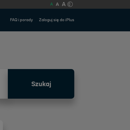
A
A
A
FAQ i porady
Zaloguj się do iPlus
Szukaj