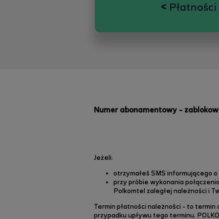
<
Płatności 
Numer abonamentowy - zablokow
Jeżeli:
otrzymałeś SMS informującego
o
przy próbie wykonania połączenia
Polkomtel zaległej należności i 
Termin płatności należności - to termi
przypadku upływu tego terminu, POLKO