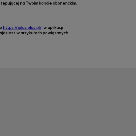
stępującej na Twoim koncie abonenckim
.
ie
https://iplus.plus.pl/,
w aplikacji
najdziesz w artykułach powiązanych.