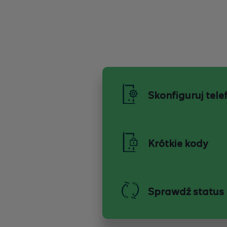
Skonfiguruj tele
Krótkie kody
Sprawdź status