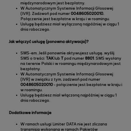
międzynarodowym jest bezpłatny.
W Automatycznym Systemie Informacji Głosowej
(IVR). Zadzwoń pod numer
0048605020010.
Połączenie jest bezpłatne w kraju i w roamingu.
Usługę będziesz miał wyłączoną najpóźniej w ciągu 1
dnia roboczego.
Jak włączyć usługę (ponowna aktywacja)?
SMS-em. Jeśli ponownie aktywujesz usługę, wyślij
SMS o treści:
TAK
lub
T
pod numer
8801
. SMS wysłany
na terenie Polski i w roamingu międzynarodowym jest
bezpłatny.
W Automatycznym Systemie Informacji Głosowej
(IVR) w związku z tym, zadzwoń pod numer
0048605020010
- połączenie jest bezpłatne w kraju i
w roamingu.
Usługę będziesz miał włączoną najpóźniej w ciągu 1
dnia roboczego.
Dodatkowe informacje
W ramach usługi Limiter DATA nie jest zliczana
transmisja wykonana w ramach Pakietów