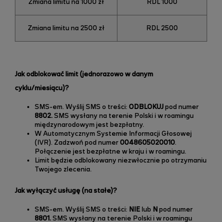
Zmiana limitu na 1000 zł
RDL 1000
Zmiana limitu na 2500 zł
RDL 2500
Jak odblokować limit (jednorazowo w danym
cyklu/miesiącu)?
SMS-em. Wyślij SMS o treści:
ODBLOKUJ
pod numer
8802.
SMS wysłany na terenie Polski i w roamingu
międzynarodowym jest bezpłatny.
W Automatycznym Systemie Informacji Głosowej
(IVR). Zadzwoń pod numer
0048605020010
.
Połączenie jest bezpłatne w kraju i w roamingu.
Limit będzie odblokowany niezwłocznie po otrzymaniu
Twojego zlecenia.
Jak wyłączyć usługę (na stałe)?
SMS-em. Wyślij SMS o treści:
NIE
lub
N
pod numer
8801.
SMS wysłany na terenie Polski i w roamingu