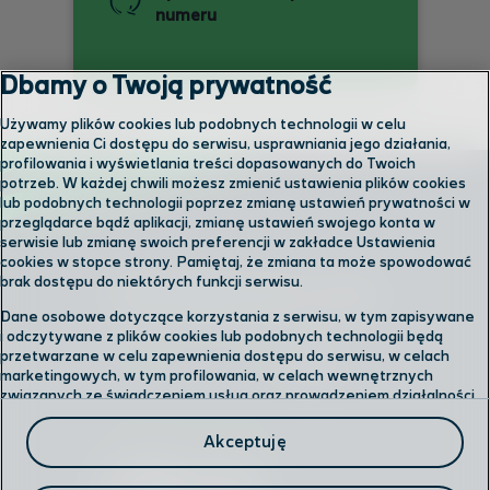
numeru
Dbamy o Twoją prywatność
Używamy plików cookies lub podobnych technologii w celu
zapewnienia Ci dostępu do serwisu, usprawniania jego działania,
profilowania i wyświetlania treści dopasowanych do Twoich
potrzeb. W każdej chwili możesz zmienić ustawienia plików cookies
lub podobnych technologii poprzez zmianę ustawień prywatności w
przeglądarce bądź aplikacji, zmianę ustawień swojego konta w
serwisie lub zmianę swoich preferencji w zakładce Ustawienia
cookies w stopce strony. Pamiętaj, że zmiana ta może spowodować
brak dostępu do niektórych funkcji serwisu.
Skontaktuj się z nami
Dane osobowe dotyczące korzystania z serwisu, w tym zapisywane
i odczytywane z plików cookies lub podobnych technologii będą
przetwarzane w celu zapewnienia dostępu do serwisu, w celach
Odwiedź nas w salonie
marketingowych, w tym profilowania, w celach wewnętrznych
związanych ze świadczeniem usług oraz prowadzeniem działalności
gospodarczej, w tym dowodowych, analitycznych i statystycznych,
Formularz kontaktowy
wykrywania i eliminowania nadużyć oraz w celu wykonywania
Akceptuję
obowiązków wynikających z przepisów prawa. Administratorem
Twoich danych jest
Polkomtel sp. z o.o.