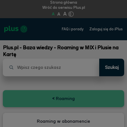
Strona główna
Wróć do serwisu Plus.pl
A
A
A
FAQ i porady
Zaloguj się do iPlus
Plus.pl - Baza wiedzy - Roaming w MIX i Plusie na
Kartę
Szukaj
<
Roaming
Roaming w abonamencie