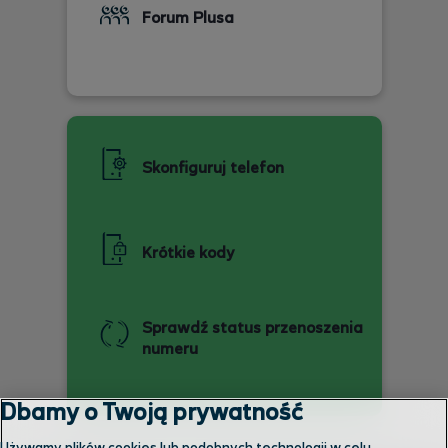
Forum Plusa
Skonfiguruj telefon
Krótkie kody
Sprawdź status przenoszenia
numeru
Dbamy o Twoją prywatność