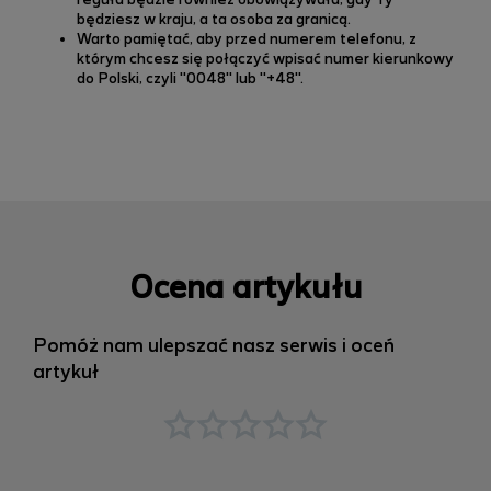
reguła będzie również obowiązywała, gdy Ty
będziesz w kraju, a ta osoba za granicą.
Warto pamiętać, aby przed numerem telefonu, z
którym chcesz się połączyć wpisać numer kierunkowy
do Polski, czyli "0048" lub "+48".
Ocena artykułu
Pomóż nam ulepszać nasz serwis i oceń
artykuł