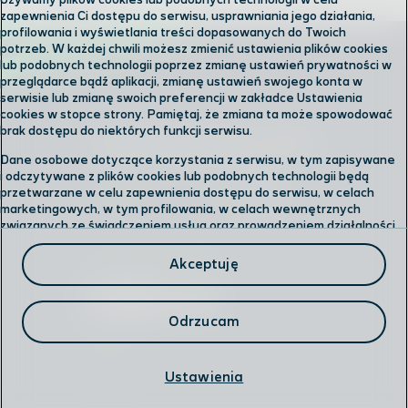
Używamy plików cookies lub podobnych technologii w celu
zapewnienia Ci dostępu do serwisu, usprawniania jego działania,
profilowania i wyświetlania treści dopasowanych do Twoich
potrzeb. W każdej chwili możesz zmienić ustawienia plików cookies
lub podobnych technologii poprzez zmianę ustawień prywatności w
przeglądarce bądź aplikacji, zmianę ustawień swojego konta w
serwisie lub zmianę swoich preferencji w zakładce Ustawienia
cookies w stopce strony. Pamiętaj, że zmiana ta może spowodować
brak dostępu do niektórych funkcji serwisu.
Skontaktuj się z nami
Dane osobowe dotyczące korzystania z serwisu, w tym zapisywane
i odczytywane z plików cookies lub podobnych technologii będą
przetwarzane w celu zapewnienia dostępu do serwisu, w celach
Odwiedź nas w salonie
marketingowych, w tym profilowania, w celach wewnętrznych
związanych ze świadczeniem usług oraz prowadzeniem działalności
gospodarczej, w tym dowodowych, analitycznych i statystycznych,
Formularz kontaktowy
wykrywania i eliminowania nadużyć oraz w celu wykonywania
Akceptuję
obowiązków wynikających z przepisów prawa. Administratorem
Twoich danych jest
Polkomtel sp. z o.o.
Przysługuje Ci prawo do dostępu do danych, ich usunięcia,
Odrzucam
ograniczenia przetwarzania, przenoszenia, sprzeciwu, sprostowania
oraz cofnięcia zgód w każdym czasie.
Infolinia
Ustawienia
Szczegółowe informacje dotyczące przetwarzania danych oraz
przysługujących Ci uprawnień, informacje dotyczące plików cookies