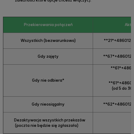
zależności które opcje chcesz włączyć).
Przekierowania połączeń
Akty
Wszystkich (bezwarunkowo)
**21*+4860122
Gdy zajęty
**67*+4860122
**61*+4860
Gdy nie odbiera*
**61*+48601
(od 5 do 30
Gdy nieosiągalny
**62*+4860122
Dezaktywacja wszystkich przekazów
(poczta nie będzie się zgłaszała)