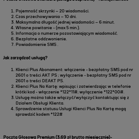
Pojemność skrzynki – 20 wiadomości.
Czas przechowywania – 10 dni.
Maksymalna długość jednej wiadomości – 6 minut.
Własne powitanie - (max 5 min.).
Informacja o numerze pozostawiającym wiadomość.
Bezpłatne oddzwonienie.
Powiadomienie SMS .
Jak zarządzać usługą?
Klienci Plus Abonament: włączenie - bezpłatny SMS pod nr
2601 o treści
AKT PS
; wyłączenie - bezpłatny SMS pod nr
2601 o treści DEAKT PS.
Klienci Plus Na Kartę: wpisując i zatwierdzając w telefonie
krótki kod - włączenie *122*11#
; wyłączenie *122*00#.
Usługę można także włączyć/wyłączyć kontaktując się z
Działem Obsługi Klienta.
Sprawdzenie statusu Usługi Klienci Plus Na Kartę mogą
sprawdzić kodem *122#
Poczta Głosowa Premium (3,69 zł brutto miesięcznie)-