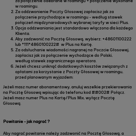
za połączenie
odebrane w roamingu + połączenie wykonane
w roamingu.
Za oddzwonienie Poczty Głosowej zapłacisz jak za
połączenie przychodzące w roamingu - według stawek
połączeń międzynarodowych
wybranej taryfy w sieci Plus.
Opcja oddzwaniania jest standardowo włączona dla każdego
Klienta.
Aby zadzwonić na Pocztę Głosową, wybierz: +48601100222
lub *111*4860100222# w Plus na Kartę.
Za odsłuchanie wiadomości nagranej na Poczcie Głosowej,
zapłacisz jak za połączenie wychodzące do Polski,
według stawek zagranicznego
operatora.
Jeżeli chcesz uniknąć dodatkowych kosztów związanych z
opłatami za korzystanie z Poczty Głosowej w roamingu,
przed planowanym
wyjazdem:
Jeżeli masz numer abonamentowy, anuluj wszelkie przekierowania
na Pocztę Głosową wpisując do telefonu kod ##002# Połącz.
Jeżeli masz numer Plus na Kartę/Plus Mix, wyłącz Pocztę
Głosową.
Powitanie - jak nagrać ?
Aby nagrać powitanie należy zadzwonić na Pocztę Głosową, a