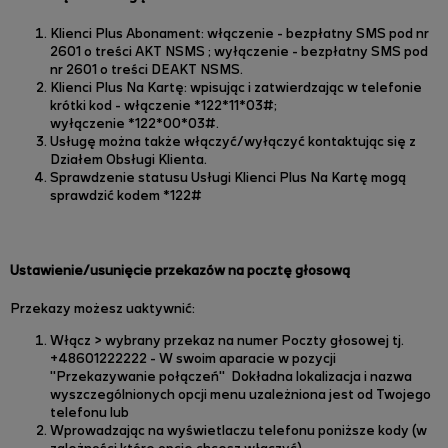
Klienci Plus Abonament: włączenie - bezpłatny SMS pod nr
2601 o treści
AKT NSMS
; wyłączenie - bezpłatny SMS pod
nr 2601 o treści DEAKT NSMS.
Klienci Plus Na Kartę: wpisując i zatwierdzając w telefonie
krótki kod - włączenie *122*11*03#
;
wyłączenie *122*00*03#.
Usługę można także włączyć/wyłączyć kontaktując się z
Działem Obsługi Klienta.
Sprawdzenie statusu Usługi Klienci Plus Na Kartę mogą
sprawdzić kodem *122#
Ustawienie/usunięcie przekazów na pocztę głosową
Przekazy możesz uaktywnić:
Włącz > wybrany przekaz na numer Poczty głosowej tj.
+48601222222 - W swoim aparacie w pozycji
"Przekazywanie połączeń" Dokładna lokalizacja i nazwa
wyszczególnionych opcji menu uzależniona jest od Twojego
telefonu lub
Wprowadzając na wyświetlaczu telefonu poniższe kody (w