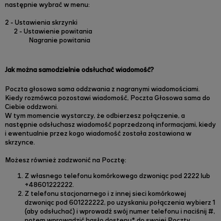
następnie wybrać w menu:
2 - Ustawienia skrzynki
2 - Ustawienie powitania
Nagranie powitania
Jak można samodzielnie odsłuchać wiadomość?
Poczta głosowa sama oddzwania z nagranymi wiadomościami.
Kiedy rozmówca pozostawi wiadomość, Poczta Głosowa sama do
Ciebie oddzwoni.
W tym momencie wystarczy, że odbierzesz połączenie, a
następnie odsłuchasz wiadomość poprzedzoną informacjami, kiedy
i ewentualnie przez kogo wiadomość została zostawiona w
skrzynce.
Możesz również zadzwonić na Pocztę:
Z własnego telefonu komórkowego dzwoniąc pod 2222 lub
+48601222222.
Z telefonu stacjonarnego i z innej sieci komórkowej
dzwoniąc pod 601222222, po uzyskaniu połączenia wybierz 1
(aby odsłuchać) i wprowadź swój numer telefonu i naciśnij #,
potem wprowadzić hasło dostępu* do swojej Poczty.