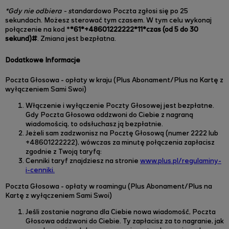
*Gdy nie odbiera - s
tandardowo Poczta zgłosi się po 25
sekundach. Możesz sterować tym czasem. W tym celu wykonaj
połączenie na kod *
*61*+48601222222*11*czas (od 5 do 30
sekund)#
. Zmiana jest bezpłatna.
Dodatkowe Informacje
Poczta Głosowa - opłaty w kraju (Plus Abonament/Plus na Kartę z
wyłączeniem Sami Swoi)
Włączenie i wyłączenie Poczty Głosowej jest bezpłatne.
Gdy Poczta Głosowa oddzwoni do Ciebie z nagraną
wiadomością, to odsłuchasz ją bezpłatnie.
Jeżeli sam zadzwonisz na Pocztę Głosową (numer 2222 lub
+48601222222), wówczas za minutę połączenia zapłacisz
zgodnie z Twoją taryfą:
Cenniki taryf znajdziesz na stronie
www.plus.pl/regulaminy-
i-cenniki.
Poczta Głosowa - opłaty w roamingu (Plus Abonament/Plus na
Kartę z wyłączeniem Sami Swoi)
Jeśli zostanie nagrana dla Ciebie nowa wiadomość, Poczta
Głosowa oddzwoni do Ciebie. Ty zapłacisz za to nagranie, jak