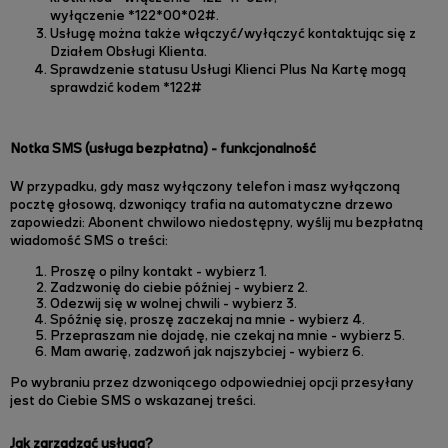
wyłączenie *122*00*02#.
Usługę można także włączyć/wyłączyć kontaktując się z
Działem Obsługi Klienta.
Sprawdzenie statusu Usługi Klienci Plus Na Kartę mogą
sprawdzić kodem *122#
Notka SMS (usługa bezpłatna) - funkcjonalność
W przypadku, gdy masz wyłączony telefon i masz wyłączoną
pocztę głosową, dzwoniący trafia na automatyczne drzewo
zapowiedzi: Abonent chwilowo niedostępny, wyślij mu bezpłatną
wiadomość SMS o treści:
Proszę o pilny kontakt - wybierz 1.
Zadzwonię do ciebie później - wybierz 2.
Odezwij się w wolnej chwili - wybierz 3.
Spóźnię się, proszę zaczekaj na mnie - wybierz 4.
Przepraszam nie dojadę, nie czekaj na mnie - wybierz 5.
Mam awarię, zadzwoń jak najszybciej - wybierz 6.
Po wybraniu przez dzwoniącego odpowiedniej opcji przesyłany
jest do Ciebie SMS o wskazanej treści.
Jak zarządzać usługą?