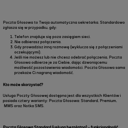
Poczta Głosowa to Twoja automatyczna sekretarka. Standardowo
zgłasza się w przypadku, gdy:
Telefon znajduje się poza zasięgiem sieci.
Nie odbierasz połączenia.
Gdy prowadzisz inną rozmowę (wyklucza się z połączeniami
oczekującymi).
Jeśli nie możesz lub nie chcesz odebrać połączenia, Poczta
Głosowa odbierze je za Ciebie, dając dzwoniącemu
możliwość pozostawienia wiadomości. Poczta Głosowa sama
przekaże Ci nagraną wiadomość.
Kto może skorzystać?
Usługa Poczty Głosowej dostępna jest dla wszystkich Klientów i
posiada cztery warianty: P
oczta Głosowa: Standard,
Premium,
MMS oraz
Notka SMS.
Poczta Głosowa Standard (usługa bezpłatna) - funkcjonalność