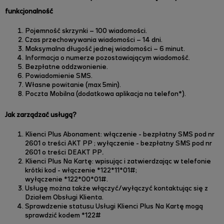
funkcjonalność
Pojemność skrzynki – 100 wiadomości.
Czas przechowywania wiadomości – 14 dni.
Maksymalna długość jednej wiadomości – 6 minut.
Informacja o numerze pozostawiającym wiadomość.
Bezpłatne oddzwonienie.
Powiadomienie SMS.
Własne powitanie (max 5min).
Poczta Mobilna (dodatkowa aplikacja na telefon*).
Jak zarządzać usługą?
Klienci Plus Abonament: włączenie - bezpłatny SMS pod nr
2601 o treści
AKT PP
; wyłączenie - bezpłatny SMS pod nr
2601 o treści DEAKT PP
.
Klienci Plus Na Kartę: wpisując i zatwierdzając w telefonie
krótki kod - włączenie *122*11*01#
;
wyłączenie *122*00*01#.
Usługę można także włączyć/wyłączyć kontaktując się z
Działem Obsługi Klienta.
Sprawdzenie statusu Usługi Klienci Plus Na Kartę mogą
sprawdzić kodem *122#