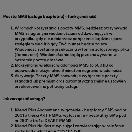
Poczta MMS
(usługa bezpłatna)
- funkcjonalność
W ramach korzystania z poczty MMS, będziesz otrzymywać
MMS z nagranymi wiadomościami od dzwoniących w
przypadku, gdy nie odbierzesz połączenia, będziesz poza
zasięgiem sieci lub gdy Twój numer będzie zajęty.
Wiadomość zostanie przekazana w formie załączonego pliku
(format amr). Wiadomości nie będą przechowywane w
systemie poczty głosowej.
Maksymalna wielkość wiadomości MMS to 300 kB co
odpowiada maksymalnie 3 minutom nagrania wiadomości.
Aktywacja Poczty MMS spowoduje wyłączenie poczty
standard lub premium oraz automatyczną zmianę ustawień
przekierowań na potrzeby usługi.
Jak zarządzać usługą?
Klienci Plus Abonament: włączenie - bezpłatny SMS pod nr
2601 o treści
AKT PMMS
; wyłączenie - bezpłatny SMS pod
nr 2601 o treści DEAKT PMMS.
Klienci Plus Na Kartę: wpisując i zatwierdzając w telefonie
krótki kod - włączenie *122*11*02#
;