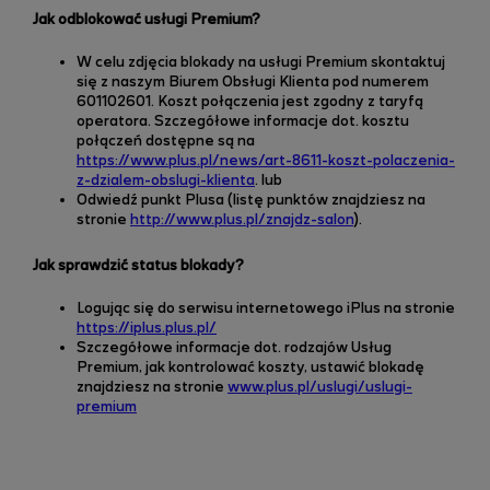
Jak odblokować usługi Premium?
W celu zdjęcia blokady na usługi Premium skontaktuj
się z naszym Biurem Obsługi Klienta pod numerem
601102601. Koszt połączenia jest zgodny z taryfą
operatora. Szczegółowe informacje dot. kosztu
połączeń dostępne są na
https://www.plus.pl/news/art-8611-koszt-polaczenia-
z-dzialem-obslugi-klienta
. lub
Odwiedź punkt Plusa
(listę punktów znajdziesz na
stronie
http://www.plus.pl/znajdz-salon
).
Jak sprawdzić status blokady?
Logując się do serwisu
internetowego iPlus na stronie
https://iplus.plus.pl/
Szczegółowe informacje dot. rodzajów Usług
Premium, jak kontrolować koszty, ustawić blokadę
znajdziesz na stronie
www.plus.pl/uslugi/uslugi-
premium