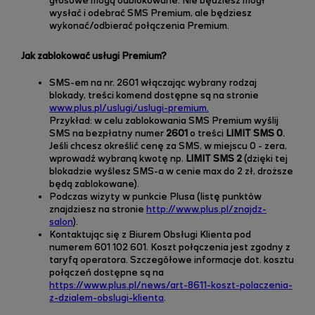
głosowe mogą odblokowane. Nie będziesz mógł
wysłać i odebrać SMS Premium, ale będziesz
wykonać/odbierać połączenia Premium.
Jak zablokować usługi Premium?
SMS-em na nr. 2601 włączając wybrany rodzaj
blokady, t
reści komend dostępne są na stronie
www.plus.pl/uslugi/uslugi-premium
.
Przykład: w celu zablokowania SMS Premium wyślij
SMS na bezpłatny numer
2601
o treści
LIMIT SMS 0
.
Jeśli chcesz określić cenę za SMS, w miejscu 0 - zera,
wprowadź wybraną kwotę np.
LIMIT SMS 2
(dzięki tej
blokadzie wyślesz SMS-a w cenie max do 2 zł, droższe
będą zablokowane).
Podczas wizyty w
punkcie Plusa
(
listę punktów
znajdziesz na stronie
http://www.plus.pl/znajdz-
salon
).
Kontaktując się z Biurem Obsługi Klienta pod
numerem
601 102 601.
Koszt połączenia jest zgodny z
taryfą operatora. Szczegółowe informacje dot. kosztu
połączeń dostępne są na
https://www.plus.pl/news/art-8611-koszt-polaczenia-
z-dzialem-obslugi-klienta
.