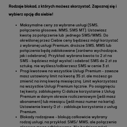
Rodzaje blokad, z których możesz skorzystać. Zapoznaj się i
wybierz opcję dla siebie!
Maksymalne ceny za wybrane usługi (SMS,
połączenia głosowe, MMS, SMS MT). Ustawiasz
kwotę za połączenie lub jednego SMS/MMS. Do
określonej przez Ciebie ceny będziesz mógł korzystać
z wybranej usługi Premium, droższe SMS, MMS lub
połączenia będą zablokowane (zarówno wychodzące,
jak i odebrane). Przykład: wybrana kwota to 2 zł na
SMS - będziesz mógł wysłać i odebrać SMS do 2 zł za
sztukę, nie wyślesz/odbierzesz SMS w cenie 3 zł.
Progi kwotowe na wszystkie Usługi Premium - zawsze
masz ustawiony limit na kwotę 35 zł, ale możesz go
zmienić na inną kwotę miesięczną. Limit wykorzystasz
na wszystkie Usługi Premium łącznie. Po osiągnięciu
tej kwoty, zablokujemy Ci dalsze korzystanie z Usług
Premium w danym okresie rozliczeniowym (jeśli masz
abonament) lub miesiącu (jeśli masz numer na kartę).
Ustawienie kwoty 0 zł - zablokuje korzystania z usług
Premium.
Blokady rodzajowe - blokują całkowicie wybrany
rodzaj usługi, na przykład: SMS/ MMS, ale połączenia