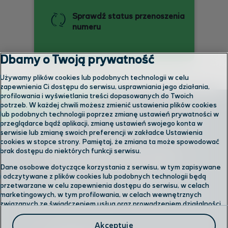
Sprawdź status przenoszenia
numeru
Dbamy o Twoją prywatność
Używamy plików cookies lub podobnych technologii w celu
zapewnienia Ci dostępu do serwisu, usprawniania jego działania,
profilowania i wyświetlania treści dopasowanych do Twoich
potrzeb. W każdej chwili możesz zmienić ustawienia plików cookies
lub podobnych technologii poprzez zmianę ustawień prywatności w
przeglądarce bądź aplikacji, zmianę ustawień swojego konta w
serwisie lub zmianę swoich preferencji w zakładce Ustawienia
cookies w stopce strony. Pamiętaj, że zmiana ta może spowodować
brak dostępu do niektórych funkcji serwisu.
Skontaktuj się z nami
Dane osobowe dotyczące korzystania z serwisu, w tym zapisywane
i odczytywane z plików cookies lub podobnych technologii będą
przetwarzane w celu zapewnienia dostępu do serwisu, w celach
Odwiedź nas w salonie
marketingowych, w tym profilowania, w celach wewnętrznych
związanych ze świadczeniem usług oraz prowadzeniem działalności
gospodarczej, w tym dowodowych, analitycznych i statystycznych,
Formularz kontaktowy
wykrywania i eliminowania nadużyć oraz w celu wykonywania
Akceptuję