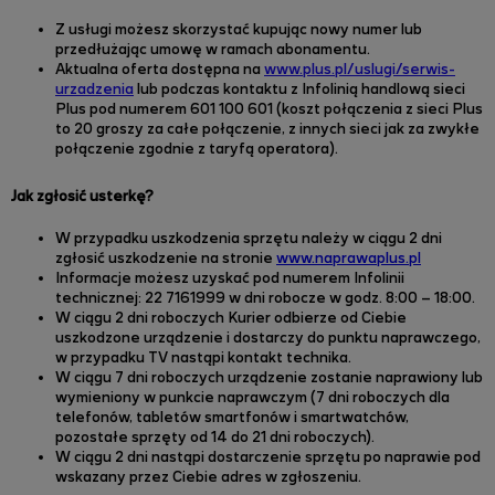
Z usługi możesz skorzystać kupując nowy numer lub
przedłużając umowę w ramach abonamentu.
Aktualna oferta dostępna na
www.plus.pl/uslugi/serwis-
urzadzenia
lub podczas kontaktu z Infolinią handlową sieci
Plus pod numerem 601 100 601 (koszt połączenia z sieci Plus
to 20 groszy za całe połączenie, z innych sieci jak za zwykłe
połączenie zgodnie z taryfą operatora).
Jak zgłosić usterkę?
W przypadku uszkodzenia sprzętu należy w ciągu 2 dni
zgłosić uszkodzenie na stronie
www.naprawaplus.pl
Informacje możesz uzyskać pod numerem Infolinii
technicznej: 22 7161999 w dni robocze w godz. 8:00 – 18:00.
W ciągu 2 dni roboczych Kurier odbierze od Ciebie
uszkodzone urządzenie i dostarczy do punktu naprawczego,
w przypadku TV nastąpi kontakt technika.
W ciągu 7 dni roboczych urządzenie zostanie naprawiony lub
wymieniony w punkcie naprawczym (7 dni roboczych dla
telefonów, tabletów smartfonów i smartwatchów,
pozostałe sprzęty od 14 do 21 dni roboczych).
W ciągu 2 dni nastąpi dostarczenie sprzętu po naprawie pod
wskazany przez Ciebie adres w zgłoszeniu.