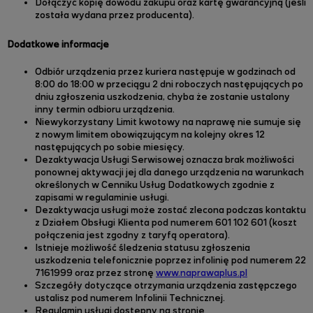
Dołączyć kopię dowodu zakupu oraz kartę gwarancyjną (jeśli
została wydana przez producenta).
Dodatkowe informacje
Odbiór urządzenia przez kuriera następuje w godzinach od
8:00 do 18:00 w przeciągu 2 dni roboczych następujących po
dniu zgłoszenia uszkodzenia, chyba że zostanie ustalony
inny termin odbioru urządzenia.
Niewykorzystany Limit kwotowy na naprawę nie sumuje się
z nowym limitem obowiązującym na kolejny okres 12
następujących po sobie miesięcy.
Dezaktywacja Usługi Serwisowej oznacza brak możliwości
ponownej aktywacji jej dla danego urządzenia na warunkach
określonych w Cenniku Usług Dodatkowych zgodnie z
zapisami w regulaminie usługi.
Dezaktywacja usługi może zostać zlecona podczas kontaktu
z Działem Obsługi Klienta pod numerem 601 102 601 (koszt
połączenia jest zgodny z taryfą operatora).
Istnieje możliwość śledzenia statusu zgłoszenia
uszkodzenia telefonicznie poprzez infolinię pod numerem 22
7161999
oraz przez stronę
www.naprawaplus.pl
Szczegóły dotyczące otrzymania urządzenia zastępczego
ustalisz pod numerem Infolinii Technicznej.
Regulamin usługi dostępny na stronie