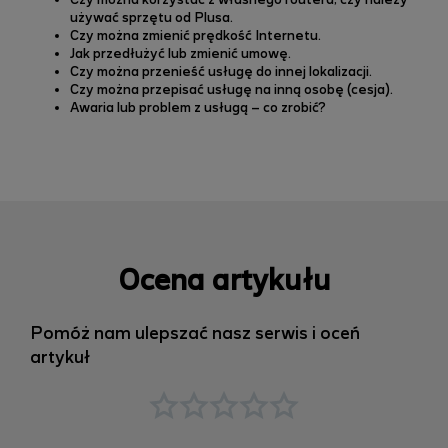
Czy można korzystać z własnego routera, czy należy
używać sprzętu od Plusa.
Czy można zmienić prędkość Internetu.
Jak przedłużyć lub zmienić umowę.
Czy można przenieść usługę do innej lokalizacji.
Czy można przepisać usługę na inną osobę (cesja).
Awaria lub problem z usługą – co zrobić?
Ocena artykułu
Pomóż nam ulepszać nasz serwis i oceń
artykuł