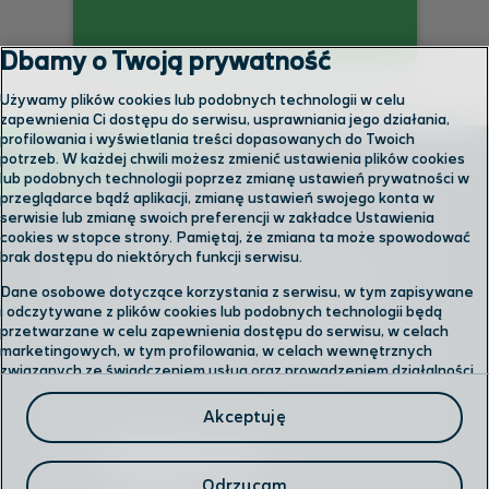
Dbamy o Twoją prywatność
Używamy plików cookies lub podobnych technologii w celu
zapewnienia Ci dostępu do serwisu, usprawniania jego działania,
profilowania i wyświetlania treści dopasowanych do Twoich
potrzeb. W każdej chwili możesz zmienić ustawienia plików cookies
lub podobnych technologii poprzez zmianę ustawień prywatności w
przeglądarce bądź aplikacji, zmianę ustawień swojego konta w
serwisie lub zmianę swoich preferencji w zakładce Ustawienia
cookies w stopce strony. Pamiętaj, że zmiana ta może spowodować
brak dostępu do niektórych funkcji serwisu.
Skontaktuj się z nami
Dane osobowe dotyczące korzystania z serwisu, w tym zapisywane
i odczytywane z plików cookies lub podobnych technologii będą
przetwarzane w celu zapewnienia dostępu do serwisu, w celach
Odwiedź nas w salonie
marketingowych, w tym profilowania, w celach wewnętrznych
związanych ze świadczeniem usług oraz prowadzeniem działalności
gospodarczej, w tym dowodowych, analitycznych i statystycznych,
Formularz kontaktowy
wykrywania i eliminowania nadużyć oraz w celu wykonywania
Akceptuję
obowiązków wynikających z przepisów prawa. Administratorem
Twoich danych jest
Polkomtel sp. z o.o.
Przysługuje Ci prawo do dostępu do danych, ich usunięcia,
Odrzucam