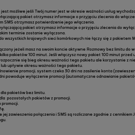
 jest możliwe jeśli Twój numer jest w okresie ważności usług wychodz
zającą pakiet otrzymasz informacje o przyjęciu zlecenia do włączen
nym SMS otrzymasz potwierdzenie jego włączenia.
czającą pakiet otrzymasz informacje o przyjęciu zlecenia do wyłączen
jakim terminie zostanie wyłączona.
o wszystkich krajowych sieci komórkowych nie łączy się z pakietem Mi
ączony jeżeli masz na swoim koncie aktywne Rozmowy bez limitu do w
kilka pakietów 100 minut. Jeśli włączysz nowy pakiet 100 minut prze
 rozpocznie się bieg okresu ważności tego pakietu ale korzystanie z n
lub upływie okresu ważności tego pakietu.
owienie promocji, system czeka 30 dni na zasilenie konta (zawieszeni
ni powoduje wyłączenie promocji (automatyczne odnawianie pakietów 
dla pakietów bez limitu.
dla pozostałych pakietów z promocji.
 promocji.
fę.
 jej zawieszenia połączenia i SMS są rozliczane zgodnie z cennikiem J
ngu.