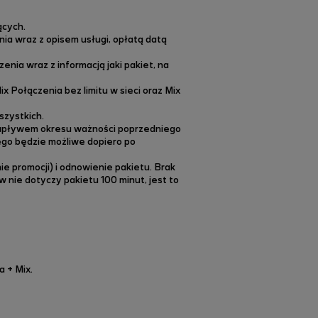
ących.
ia wraz z opisem usługi, opłatą datą
ia wraz z informacją jaki pakiet, na
x Połączenia bez limitu w sieci oraz Mix
szystkich.
d upływem okresu ważności poprzedniego
iego będzie możliwe dopiero po
e promocji) i odnowienie pakietu. Brak
nie dotyczy pakietu 100 minut, jest to
a + Mix.