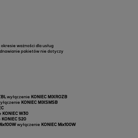
 okresie ważności dla usług
odnawianie pakietów nie dotyczy
ZBL
wyłączenie
KONIEC MIXROZB
yłączenie
KONIEC
MIXSMSB
EC
e
KONIEC W30
e
KONIEC S20
Mix100W
wyłączenie
KONIEC Mix100W