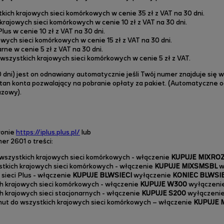
kich krajowych sieci komórkowych w cenie 35 zł z VAT na 30 dni.
krajowych sieci komórkowych w cenie 10 zł z VAT na 30 dni.
Plus w cenie 10 zł z VAT na 30 dni.
wych sieci komórkowych w cenie 15 zł z VAT na 30 dni.
ne w cenie 5 zł z VAT na 30 dni.
wszystkich krajowych sieci komórkowych w cenie 5 zł z VAT.
dni) jest on odnawiany automatycznie jeśli Twój numer znajduje się w
tan konta pozwalający na pobranie opłaty za pakiet. (Automatyczne 
azowy).
ronie
https://iplus.plus.pl/
lub
r 2601 o treści:
 wszystkich krajowych sieci komórkowych - włączenie
KUPUJE
MIXRO
stkich krajowych sieci komórkowych - włączenie
KUPUJE MIXSMSBL
w
 sieci Plus - włączenie
KUPUJE BLWSIECI
wyłączenie
KONIEC
BLWSI
ch krajowych sieci komórkowych - włączenie
KUPUJE W300
wyłączeni
h krajowych sieci stacjonarnych - włączenie
KUPUJE S200
wyłączeni
nut do wszystkich krajowych sieci komórkowych – włączenie
KUPUJE 