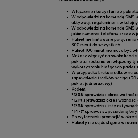
Włączenie i korzystanie z pakietu
W odpowiedzi na komendę SMS włąc
aktywacji, regulaminem, w kolej
W odpowiedzi na komendę SMS wyłą
jakim numerze telefonu oraz z w 
Pakiet nielimitowane połączenia d
300 minut do wszystkich.
Pakiet 100 minut nie może być wł
Możesz włączyć na swoim koncie 
pakietu, zostanie on włączony tj.
wykorzystaniu bieżącego pakietu 
W przypadku braku środków na odn
zapewnienia środków w ciągu 30 d
pakiet jednorazowy).
Kodem:
*136# sprawdzisz okres ważności 
*121# sprawdzisz okres ważności 
*136# sprawdzisz listę aktywnych
*147# sprawdzisz posiadaną tary
Po wyłączeniu promocji/ w okresie
Pakiety nie są dostępne w roami