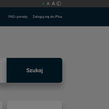
A
A
A
FAQ i porady
Zaloguj się do iPlus
Szukaj