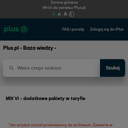
Strona główna
Wróć do serwisu Plus.pl
A
A
A
FAQ i porady
Zaloguj się do iPlus
Plus.pl - Baza wiedzy -
Szukaj
MIX VI - dodatkowe pakiety w taryfie
Ten artykuł został przeniesiony do archiwum. Zawarte w