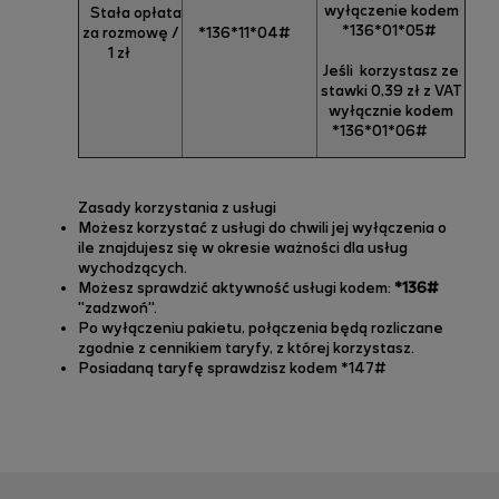
wyłączenie kodem
Stała opłata
*136*01*05#
za rozmowę /
*136*11*04#
1 zł
Jeśli korzystasz ze
stawki 0,39 zł z VAT
wyłącznie kodem
*136*01*06#
Zasady korzystania z usługi
Możesz korzystać z usługi do chwili jej wyłączenia o
ile znajdujesz się w okresie ważności dla usług
wychodzących.
Możesz sprawdzić aktywność usługi kodem:
*136#
"zadzwoń".
Po wyłączeniu pakietu, połączenia będą rozliczane
zgodnie z cennikiem taryfy, z której korzystasz.
Posiadaną taryfę sprawdzisz kodem *147#