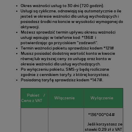
Okres ważności usług to 30 dni (720 godzin).
Usługi są cykliczne, odnawiają się automatycznie o ile
jesteś w okresie ważności dla usług wychodzących i
posiadasz środki na koncie w wysokości wymaganej do
aktywacji.
Możesz sprawdzić termin upływu okresu ważności
usługi wpisując w telefonie kod:
*136#
i
potwierdzając go przyciskiem "zadzwoń".
Termin ważności pakietu sprawdzisz kodem
*121#
Musisz posiadać d
odatnią wartość konta w kwocie
równej lub wyższej ceny za usługę oraz
konto w
okresie ważności dla usług wychodzących.
Po wyłączeniu pakietu, SMS-y będą rozliczane
zgodnie z cennikiem taryfy, z której korzystasz.
Posiadaną taryfę sprawdzisz kodem
*147#
.
Pakiet
/
Włączenie
Wyłączenie
Cena z VAT
*136*00*04#
Jeśli korzystasz ze
stawki 0,29 zł z VAT