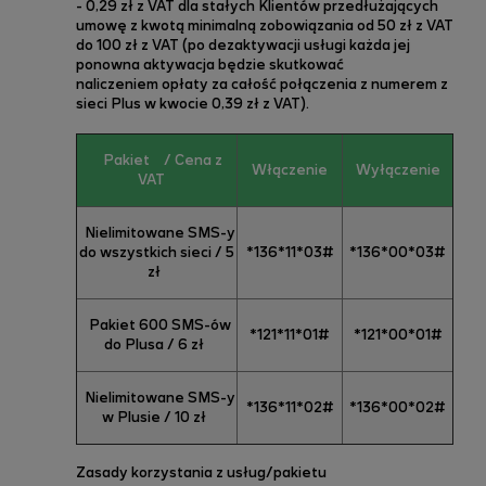
-
0,29 zł z VAT dla stałych Klientów przedłużających
umowę z kwotą minimalną zobowiązania od 50 zł z VAT
do 100 zł z VAT (po dezaktywacji usługi każda jej
ponowna aktywacja będzie skutkować
naliczeniem
opłaty za całość połączenia z
numerem z
sieci Plus w kwocie 0,39 zł z VAT).
Pakiet
/ Cena z
Włączenie
Wyłączenie
VAT
Nielimitowane SMS-y
do wszystkich sieci / 5
*136*11*03#
*136*00*03#
zł
Pakiet 600 SMS-ów
*121*11*01#
*121*00*01#
do Plusa / 6 zł
Nielimitowane SMS-y
*136*11*02#
*136*00*02#
w Plusie / 10 zł
Zasady korzystania z usług/pakietu