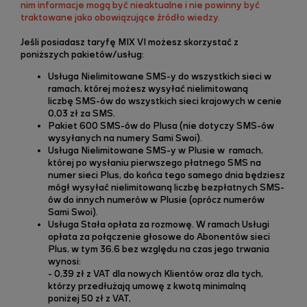
nim informacje mogą być nieaktualne i nie powinny być
traktowane jako obowiązujące źródło wiedzy.
Jeśli posiadasz taryfę MIX VI możesz skorzystać z
poniższych pakietów/usług:
Usługa Nielimitowane SMS-y do wszystkich sieci w
ramach, której możesz wysyłać nielimitowaną
liczbę SMS-ów do wszystkich sieci krajowych w cenie
0,03 zł za SMS.
Pakiet 600 SMS-ów do Plusa (nie dotyczy SMS-ów
wysyłanych na numery Sami Swoi).
Usługa Nielimitowane SMS-y w Plusie w ramach,
której po wysłaniu pierwszego płatnego SMS na
numer sieci Plus, do końca tego samego dnia będziesz
mógł wysyłać nielimitowaną liczbę bezpłatnych SMS-
ów do innych numerów w Plusie (oprócz numerów
Sami Swoi).
Usługa Stała opłata za rozmowę. W ramach Usługi
opłata za połączenie głosowe do Abonentów sieci
Plus, w tym 36.6 bez względu na czas jego trwania
wynosi:
- 0,39 zł z VAT dla nowych Klientów oraz dla tych,
którzy przedłużają umowę z kwotą minimalną
poniżej 50 zł z VAT,