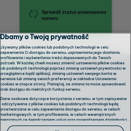
Sprawdź status przenoszenia
numeru
Dbamy o Twoją prywatność
Używamy plików cookies lub podobnych technologii w celu
zapewnienia Ci dostępu do serwisu, usprawniania jego działania,
profilowania i wyświetlania treści dopasowanych do Twoich
potrzeb. W każdej chwili możesz zmienić ustawienia plików cookies
lub podobnych technologii poprzez zmianę ustawień prywatności w
przeglądarce bądź aplikacji, zmianę ustawień swojego konta w
serwisie lub zmianę swoich preferencji w zakładce Ustawienia
cookies w stopce strony. Pamiętaj, że zmiana ta może spowodować
brak dostępu do niektórych funkcji serwisu.
Skontaktuj się z nami
Dane osobowe dotyczące korzystania z serwisu, w tym zapisywane
i odczytywane z plików cookies lub podobnych technologii będą
przetwarzane w celu zapewnienia dostępu do serwisu, w celach
Odwiedź nas w salonie
marketingowych, w tym profilowania, w celach wewnętrznych
związanych ze świadczeniem usług oraz prowadzeniem działalności
gospodarczej, w tym dowodowych, analitycznych i statystycznych,
Formularz kontaktowy
wykrywania i eliminowania nadużyć oraz w celu wykonywania