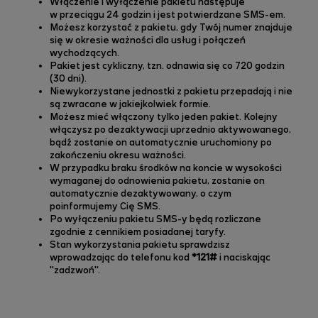
Włączenie i wyłączenie pakietu następuje
w przeciągu 24 godzin i jest potwierdzane SMS-em.
Możesz korzystać z pakietu, gdy Twój numer znajduje
się w okresie ważności dla usług i połączeń
wychodzących.
Pakiet jest cykliczny, tzn. odnawia się co 720 godzin
(30 dni).
Niewykorzystane jednostki z pakietu przepadają i nie
są zwracane w jakiejkolwiek formie.
Możesz mieć włączony tylko jeden pakiet. Kolejny
włączysz po dezaktywacji uprzednio aktywowanego,
bądź zostanie on automatycznie uruchomiony po
zakończeniu okresu ważności.
W przypadku braku środków na koncie w wysokości
wymaganej do odnowienia pakietu, zostanie on
automatycznie dezaktywowany, o czym
poinformujemy Cię SMS.
Po wyłączeniu pakietu SMS-y będą rozliczane
zgodnie z cennikiem posiadanej taryfy.
Stan wykorzystania pakietu sprawdzisz
wprowadzając do telefonu kod
*121#
i naciskając
"zadzwoń".