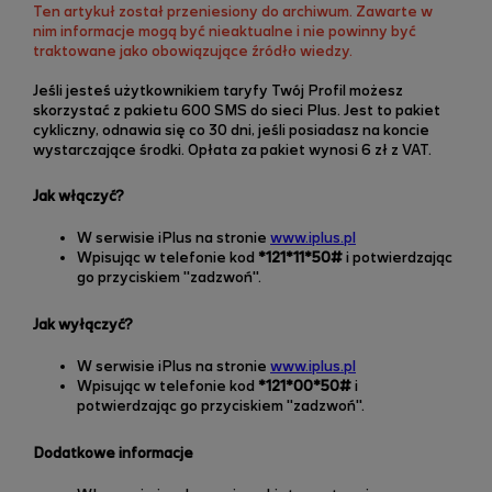
Ten artykuł został przeniesiony do archiwum. Zawarte w
nim informacje mogą być nieaktualne i nie powinny być
traktowane jako obowiązujące źródło wiedzy.
Jeśli jesteś użytkownikiem taryfy Twój Profil możesz
skorzystać z pakietu 600 SMS do sieci Plus.
Jest to pakiet
cykliczny, odnawia się co 30 dni, jeśli posiadasz na koncie
wystarczające środki.
Opłata za pakiet wynosi 6 zł z VAT.
Jak włączyć?
W serwisie iPlus na stronie
www.iplus.pl
Wpisując w telefonie kod
*121*11*50#
i potwierdzając
go przyciskiem "zadzwoń".
Jak wyłączyć?
W serwisie iPlus na stronie
www.iplus.pl
Wpisując w telefonie kod
*121*00*50#
i
potwierdzając go przyciskiem "zadzwoń".
Dodatkowe informacje