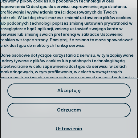
Używamy plików cookies lub podobnych technologii w celu
zapewnienia Ci dostępu do serwisu, usprawniania jego działania,
profilowania i wyświetlania treści dopasowanych do Twoich
potrzeb. W każdej chwili możesz zmienić ustawienia plików cookies
lub podobnych technologii poprzez zmianę ustawień prywatności w
przeglądarce bądź aplikacji, zmianę ustawień swojego konta w
serwisie lub zmianę swoich preferencji w zakładce Ustawienia
cookies w stopce strony. Pamiętaj, że zmiana ta może spowodować
brak dostępu do niektórych funkcji serwisu.
Skontaktuj się z nami
Dane osobowe dotyczące korzystania z serwisu, w tym zapisywane
i odczytywane z plików cookies lub podobnych technologii będą
przetwarzane w celu zapewnienia dostępu do serwisu, w celach
Odwiedź nas w salonie
marketingowych, w tym profilowania, w celach wewnętrznych
związanych ze świadczeniem usług oraz prowadzeniem działalności
gospodarczej, w tym dowodowych, analitycznych i statystycznych,
Formularz kontaktowy
wykrywania i eliminowania nadużyć oraz w celu wykonywania
Akceptuję
obowiązków wynikających z przepisów prawa. Administratorem
Twoich danych jest
Polkomtel sp. z o.o.
Przysługuje Ci prawo do dostępu do danych, ich usunięcia,
Odrzucam
ograniczenia przetwarzania, przenoszenia, sprzeciwu, sprostowania
oraz cofnięcia zgód w każdym czasie.
Infolinia
Ustawienia
Szczegółowe informacje dotyczące przetwarzania danych oraz
przysługujących Ci uprawnień, informacje dotyczące plików cookies