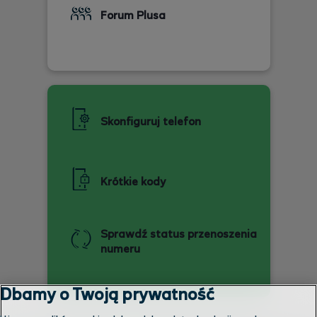
Forum Plusa
Skonfiguruj telefon
Krótkie kody
Sprawdź status przenoszenia
numeru
Dbamy o Twoją prywatność