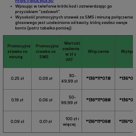
https://iplus.plus.pl/
Wpisując w telefonie krótki kod i zatwierdzając go
przyciskiem "zadzwoń".
Wysokość promocyjnych stawek za SMS i minutę połączenia
głosowego jest uzależniona od kwoty, którą zasilisz swoje
konto (patrz tabelka poniżej):
Wartość
Promocyjna
Promocyjna
zasilenia
stawka za
stawka za
Włączenie
Wyłącz
w zł z
minutę
SMS
VAT
30-
0,25 zł
0,09 zł
*136*11*07#
*136*0
49,99 zł
50-
0,19 zł
0,06 zł
*136*11*08#
*136*0
99,99 zł
100 zł i
0,09 zł
0,01 zł
*136*11*09#
*136*0
więcej