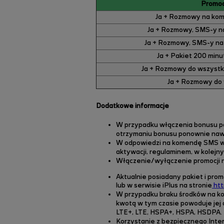
Promoc
Ja + Rozmowy na kom
Ja + Rozmowy, SMS-y n
Ja + Rozmowy, SMS-y na
Ja + Pakiet 200 minu
Ja + Rozmowy do wszystk
Ja + Rozmowy do 
Dodatkowe informacje
W przypadku włączenia bonusu pod
otrzymaniu bonusu ponownie naw
W odpowiedzi na komendę SMS włąc
aktywacji, regulaminem, w kolej
Włączenie/wyłączenie promocji n
Aktualnie posiadany pakiet i pro
lub
w serwisie iPlus na stronie
htt
W przypadku braku środków na kon
kwotą w tym czasie powoduje jej 
LTE+, LTE, HSPA+, HSPA, HSDPA.
Korzystanie z bezpiecznego Intern