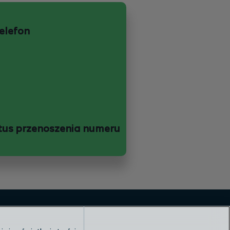
telefon
tus przenoszenia numeru