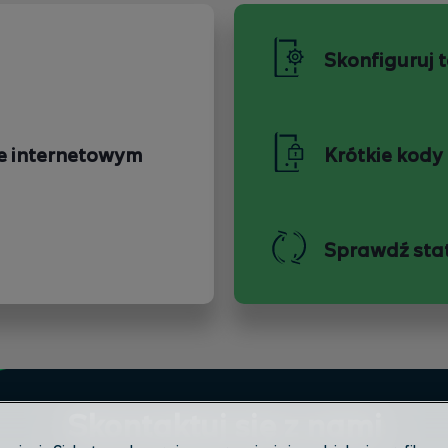
Skonfiguruj 
e internetowym
Krótkie kody
Sprawdź sta
Skontaktuj się z nami