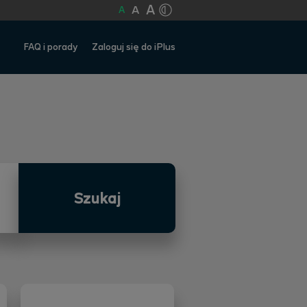
A
A
A
FAQ i porady
Zaloguj się do iPlus
Szukaj