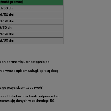
żność promocji
zł/30 dni
zł/30 dni
zł/30 dni
ł/30 dni
zł/30 dni
zł/30 dni
enia transmisji, a następnie po
ia wraz z opisem usługi, opłatą datą
ąc go przyciskiem „zadzwoń”
zana
. Doładowanie konta odpowiednią
ransmisję danych w technologii 5G,