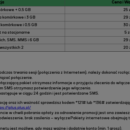
ja
Cena i Wa
órkowe + 0,5 GB
25 
a komórkowe i 3 GB
29 
 komórkowe i 0,5 GB
30 
t na stacjonarne
5 z
ich, SMS, MMS i 6 GB
29 
wszystkich 2
20 
czas trwania sesji (połączenia z Internetem), należy dokonać rozłącz
iązać połączenie.
zającą pakiet otrzymasz informacje o przyjęciu zlecenia do włączen
nym SMS otrzymasz potwierdzenie jego włączenia.
astępuje w ciągu 24 godzin i jest potwierdzane SMS.
mocję oraz ich ważność sprawdzisz kodem *121# lub *136# zatwierdzaj
ps://iplus.plus.pl/
cie w chwili pobrania opłaty za odnowienie promocji jest ona zawies
odwieszenie, brak zasilenia – wyłącze
Pakiety internetowe obejmują t
etu jest możliwe, gdy masz ważne i dodatnie konto (min. 1 grosz).