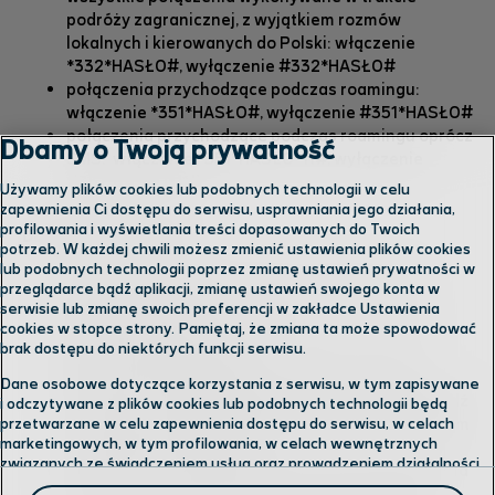
podróży zagranicznej, z wyjątkiem rozmów
lokalnych i kierowanych do Polski: włączenie
*332*HASŁO#, wyłączenie #332*HASŁO#
połączenia przychodzące podczas roamingu:
włączenie *351*HASŁO#, wyłączenie #351*HASŁO#
połączenia przychodzące podczas roamingu oprócz
Dbamy o Twoją prywatność
SMS: włączenie *351*HASŁO*11#, wyłączenie
#351*HASŁO*11#
Używamy plików cookies lub podobnych technologii w celu
zapewnienia Ci dostępu do serwisu, usprawniania jego działania,
profilowania i wyświetlania treści dopasowanych do Twoich
Dodatkowe informacje
potrzeb. W każdej chwili możesz zmienić ustawienia plików cookies
lub podobnych technologii poprzez zmianę ustawień prywatności w
Nie ma możliwości zablokowania Pakietowej
przeglądarce bądź aplikacji, zmianę ustawień swojego konta w
Transmisji Danych.
serwisie lub zmianę swoich preferencji w zakładce Ustawienia
cookies w stopce strony. Pamiętaj, że zmiana ta może spowodować
Usługa jest dostępna jeśli posiadasz numer w
brak dostępu do niektórych funkcji serwisu.
ofercie abonamentowej.
Aby usługa działała poprawnie usuń przekazy
Dane osobowe dotyczące korzystania z serwisu, w tym zapisywane
połączeń na pocztę głosową. W tym celu wprowadź
i odczytywane z plików cookies lub podobnych technologii będą
w telefonie kod ##002# i potwierdź go przyciskiem
przetwarzane w celu zapewnienia dostępu do serwisu, w celach
marketingowych, w tym profilowania, w celach wewnętrznych
nawiązywania połączenia.
związanych ze świadczeniem usług oraz prowadzeniem działalności
Hasło, które należy podać w kodach do zarządzania
gospodarczej, w tym dowodowych, analitycznych i statystycznych,
wariantem usługi w telefonie to standardowo