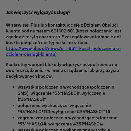
Jak włączyć/ wyłączyć usługę?
W serwisie iPlus lub kontaktując się z Działem Obsługi
Klienta pod numerem 601 102 601 (Koszt połączenia jest
zgodny z taryfą operatora. Szczegółowe informacje dot.
kosztu połączeń dostępne są na stronie
https://www.plus.pl/news/art-8611-koszt-polaczenia-z-
dzialem-obslugi-klienta
)
Konkretny wariant blokady włączysz bezpośrednio na
swoim urządzeniu - w menu urządzenia lub przy użyciu
dedykowanych kodów:
wszystkie połączenia wychodzące (połączenia,
SMS): włączenie *33*HASŁO#, wyłączenie
#33*HASŁO#
połączenia wychodzące: włączenie
*33*HASŁO*11#, wyłączenie #33*HASŁO*11#
zagraniczne połączenia wychodzące: włączenie
*331*HASŁO#, wyłączenie #331*HASŁO#
wszystkie połączenia wykonywane w trakcie