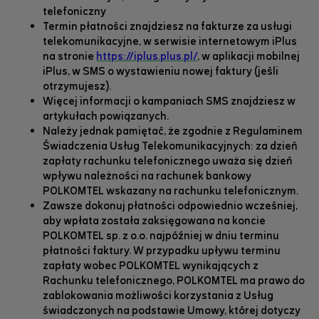
telefoniczny
Termin płatności znajdziesz na fakturze za usługi
telekomunikacyjne, w serwisie internetowym iPlus
na stronie
https://iplus.plus.pl/
, w aplikacji mobilnej
iPlus, w SMS o wystawieniu nowej faktury (jeśli
otrzymujesz).
Więcej informacji o kampaniach SMS znajdziesz w
artykułach powiązanych.
Należy jednak pamiętać, że zgodnie z Regulaminem
Świadczenia Usług Telekomunikacyjnych: za dzień
zapłaty rachunku telefonicznego uważa się dzień
wpływu należności na rachunek bankowy
POLKOMTEL wskazany na rachunku telefonicznym.
Zawsze dokonuj płatności odpowiednio wcześniej,
aby wpłata została zaksięgowana na koncie
POLKOMTEL sp. z o.o. najpóźniej w dniu terminu
płatności faktury. W przypadku upływu terminu
zapłaty wobec POLKOMTEL wynikających z
Rachunku telefonicznego, POLKOMTEL ma prawo do
zablokowania możliwości korzystania z Usług
świadczonych na podstawie Umowy, której dotyczy