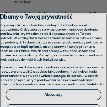
zaległość.
Gdzie znajdę dane niezbędne do opłacenia rachunku?
Dbamy o Twoją prywatność
Na pierwszej stronie faktury VAT znajdziesz dane
Używamy plików cookies lub podobnych technologii w celu
niezbędne do opłacenia rachunku, czyli:
zapewnienia Ci dostępu do serwisu, usprawniania jego działania,
profilowania i wyświetlania treści dopasowanych do Twoich
dane sprzedawcy wraz z adresem,
potrzeb. W każdej chwili możesz zmienić ustawienia plików cookies
lub podobnych technologii poprzez zmianę ustawień prywatności w
na rachunku, na który należy dokonać wpłaty,
przeglądarce bądź aplikacji, zmianę ustawień swojego konta w
kwotę i termin płatności rachunku,
serwisie lub zmianę swoich preferencji w zakładce Ustawienia
jako tytuł płatności - opłata za rachunek
cookies w stopce strony. Pamiętaj, że zmiana ta może spowodować
telekomunikacyjny i/lub numer faktury VAT.
brak dostępu do niektórych funkcji serwisu.
WAŻNE! W przypadku realizacji płatności gotówką
Dane osobowe dotyczące korzystania z serwisu, w tym zapisywane
zalecamy wykorzystanie gotowych druków załączonych
i odczytywane z plików cookies lub podobnych technologii będą
do faktury, które zawierają niezbędne dane do wykonania
przetwarzane w celu zapewnienia dostępu do serwisu, w celach
marketingowych, w tym profilowania, w celach wewnętrznych
płatności gotówkowej w banku lub na poczcie. Na stronie
związanych ze świadczeniem usług oraz prowadzeniem działalności
https://www.plus.pl/uslugi/platnosci#jak-czytac-fakture
gospodarczej, w tym dowodowych, analitycznych i statystycznych,
dostępna jest także informacja jak czytać otrzymaną
wykrywania i eliminowania nadużyć oraz w celu wykonywania
Akceptuję
fakturę.
obowiązków wynikających z przepisów prawa. Administratorem
Twoich danych jest
Polkomtel sp. z o.o.