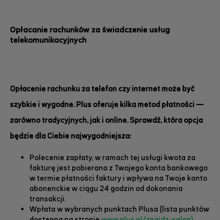
Opłacanie rachunków za świadczenie usług
telekomunikacyjnych
Opłacenie rachunku za telefon czy internet może być
szybkie i wygodne. Plus oferuje kilka metod płatności —
zarówno tradycyjnych, jak i online. Sprawdź, która opcja
będzie dla Ciebie najwygodniejsza:
Polecenie zapłaty, w ramach tej usługi
kwota za
fakturę jest pobierana z Twojego konta bankowego
w termie płatności faktury i wpływa na Twoje konto
abonenckie w ciągu 24 godzin od dokonania
transakcji.
Wpłata w wybranych punktach Plusa (lista punktów