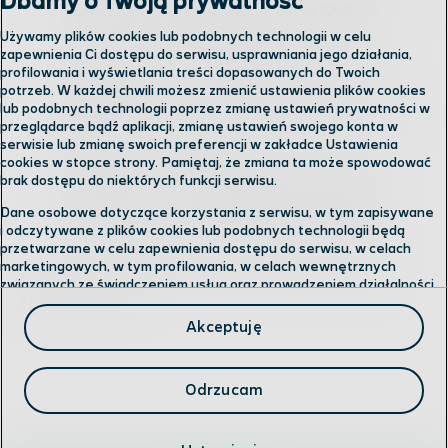
Dbamy o Twoją prywatność
możesz sprawdzić poprzez wysłanie SMS-a o
treści:
P
pod numer
2580
(w Polsce - 0 zł)
Używamy plików cookies lub podobnych technologii w celu
Transmisja danych nie wlicza się do usługi - po
zapewnienia Ci dostępu do serwisu, usprawniania jego działania,
profilowania i wyświetlania treści dopasowanych do Twoich
wyczerpaniu jednostek w pakiecie, zostanie ona
potrzeb. W każdej chwili możesz zmienić ustawienia plików cookies
zablokowana. Aby ją odblokować:
lub podobnych technologii poprzez zmianę ustawień prywatności w
- Zakup kolejny pakiet. Transmisja danych zacznie
przeglądarce bądź aplikacji, zmianę ustawień swojego konta w
działać w momencie aktywacji nowego pakietu
serwisie lub zmianę swoich preferencji w zakładce Ustawienia
(północ czasu polskiego).
cookies w stopce strony. Pamiętaj, że zmiana ta może spowodować
- Wyślij SMS-a o treści
Odblokuj Orient
(Pakiet
brak dostępu do niektórych funkcji serwisu.
Orientalny) na numer
8802
*. W tym przypadku
Dane osobowe dotyczące korzystania z serwisu, w tym zapisywane
dalsza transmisja danych (po zdjęciu blokady)
i odczytywane z plików cookies lub podobnych technologii będą
będzie uwzględniana w usłudze Limiter Data.
przetwarzane w celu zapewnienia dostępu do serwisu, w celach
marketingowych, w tym profilowania, w celach wewnętrznych
* opłata za wiadomość zgodnie z cennikiem taryfy, z
związanych ze świadczeniem usług oraz prowadzeniem działalności
której korzystasz.
gospodarczej, w tym dowodowych, analitycznych i statystycznych,
wykrywania i eliminowania nadużyć oraz w celu wykonywania
Akceptuję
obowiązków wynikających z przepisów prawa. Administratorem
Twoich danych jest
Polkomtel sp. z o.o.
Przysługuje Ci prawo do dostępu do danych, ich usunięcia,
Odrzucam
ograniczenia przetwarzania, przenoszenia, sprzeciwu, sprostowania
oraz cofnięcia zgód w każdym czasie.