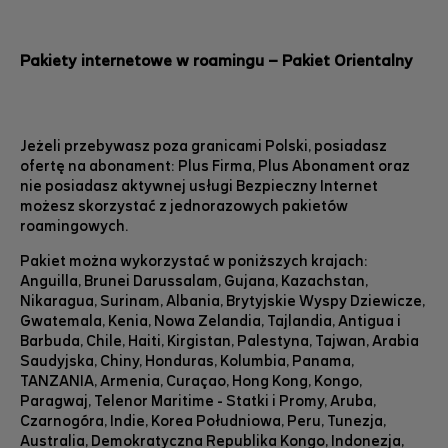
Pakiety internetowe w roamingu – Pakiet Orientalny
Jeżeli przebywasz poza granicami Polski, posiadasz
ofertę na abonament: Plus Firma, Plus Abonament oraz
nie posiadasz aktywnej usługi Bezpieczny Internet
możesz skorzystać z jednorazowych pakietów
roamingowych.
Pakiet można wykorzystać w poniższych krajach:
Anguilla, Brunei Darussalam, Gujana, Kazachstan,
Nikaragua, Surinam, Albania, Brytyjskie Wyspy Dziewicze,
Gwatemala, Kenia, Nowa Zelandia, Tajlandia, Antigua i
Barbuda, Chile, Haiti, Kirgistan, Palestyna, Tajwan, Arabia
Saudyjska, Chiny, Honduras, Kolumbia, Panama,
TANZANIA, Armenia, Curaçao, Hong Kong, Kongo,
Paragwaj, Telenor Maritime - Statki i Promy, Aruba,
Czarnogóra, Indie, Korea Południowa, Peru, Tunezja,
Australia, Demokratyczna Republika Kongo, Indonezja,