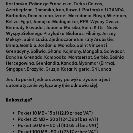
Kostaryka, Polinezja Francuska, Turks i Caicos,
Azerbejdżan, Dominika, Iran, Kuwejt, Portoryko, UGANDA,
Barbados, Dominikana, Izrael, Macedonia, Rosja, Wietnam,
Belize, Egipt, Jamajka, Madagaskar, RPA, Wyspy Owcze,
Bermudy, Ekwador, Japonia, Maroko, Saint Kitts i Nevis,
Wyspy Zielonego Przylądka, Białoruś, Filipiny, Jersey,
Meksyk, Saint Lucia, Zjednoczone Emiraty Arabskie,
Birma, Gambia, Jordania, Monako, Saint Vincent i
Grenadyny, Boliwia, Ghana, Kajmany, Mongolia, Salwador,
Bonaire, Grenada, Kambodża, Montserrat, Serbia, Bośnia
Hercegowina, Grenlandia, Kanada, Myanmar (Birma),
Singapur, Brazylia, Gruzja, Katar, Nigeria, Sri Lanca
Jest to pakiet jednorazowy, po wykorzystaniu jest
automatycznie wyłączany (nie odnawia się).
Ile kosztuje?
Pakiet 10 MB - 15 zł (12,19 zł bez VAT)
Pakiet 25 MB – 30 zł (24,39 zł bez VAT)
Pakiet 50 MB – 50 zł (40,65 zł bez VAT)
Pakiet 100 MB - 90 zł (73,17 zł bez VAT)