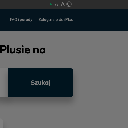
A
A
A
FAQ i porady
Zaloguj się do iPlus
 Plusie na
Szukaj