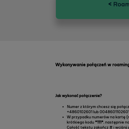
<
Roam
Wykonywanie połączeń w roamin
Jak wykonać połączenie?
Numer z którym chcesz się połącz
+4860102601 lub 0048601102601 (p
W przypadku numerów na kartę (n
krótkiego kodu
*111*
, następnie n
Całość tekstu zakończ # i wciśni