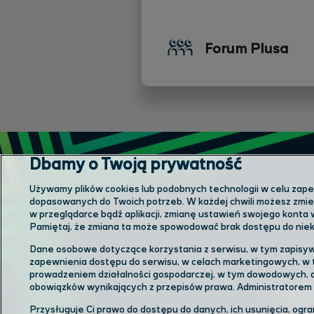
Forum Plusa
Dbamy o Twoją prywatność
Używamy plików cookies lub podobnych technologii w celu zapewn
dopasowanych do Twoich potrzeb. W każdej chwili możesz zmien
w przeglądarce bądź aplikacji, zmianę ustawień swojego konta 
Pamiętaj, że zmiana ta może spowodować brak dostępu do niekt
Dane osobowe dotyczące korzystania z serwisu, w tym zapisyw
Odwiedź
zapewnienia dostępu do serwisu, w celach marketingowych, w 
prowadzeniem działalności gospodarczej, w tym dowodowych, a
obowiązków wynikających z przepisów prawa. Administratorem
Przysługuje Ci prawo do dostępu do danych, ich usunięcia, ogr