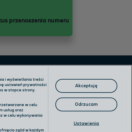
tus przenoszenia numeru
a i wyświetlania treści
anę ustawień prywatności
Akceptuję
es w stopce strony.
Odrzucam
przetwarzane w celu
y
m usług oraz
raz w celu wykonywania
Ustawienia
cofnięcia zgód w każdym