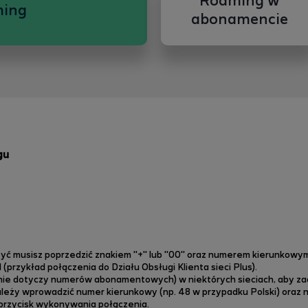
Roaming w
ing
abonamencie
gu
yć musisz poprzedzić znakiem "+" lub "00" oraz numerem kierunkowym 
rzykład połączenia do Działu Obsługi Klienta sieci Plus).
ie dotyczy numerów abonamentowych) w niektórych sieciach, aby zad
ależy wprowadzić numer kierunkowy (np. 48 w przypadku Polski) oraz 
j przycisk wykonywania połączenia.