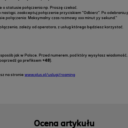
e o statusie połączenia np. Proszę czekać.
o nastąpi, zaakceptuj połączenie przyciskiem "Odbierz"
.
Po odebraniu 
ie połączenia: Maksymalny czas rozmowy xxx minut yy sekund."
łączenia, zależy od operatora, z usług którego będziesz korzystać.
sposób jak w Polsce. Przed numerem, pod który wysyłasz wiadomość, 
 poprzedź go prefiksem
+48
).
sz na stronie
www.plus.pl/uslugi/roaming
Ocena artykułu