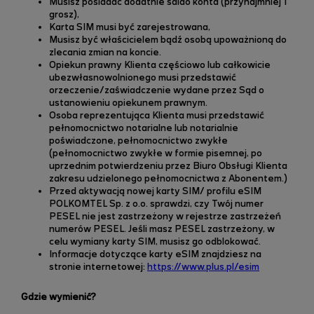
Musisz posiadać dodatnie saldo konta (przynajmniej 1
grosz),
Karta SIM musi być zarejestrowana,
Musisz być właścicielem bądź osobą upoważnioną do
zlecania zmian na koncie.
Opiekun prawny Klienta częściowo lub całkowicie
ubezwłasnowolnionego musi przedstawić
orzeczenie/zaświadczenie wydane przez Sąd o
ustanowieniu opiekunem prawnym.
Osoba reprezentująca Klienta musi przedstawić
pełnomocnictwo notarialne lub notarialnie
poświadczone, pełnomocnictwo zwykłe
(pełnomocnictwo zwykłe w formie pisemnej, po
uprzednim potwierdzeniu przez Biuro Obsługi Klienta
zakresu udzielonego pełnomocnictwa z Abonentem.)
Przed aktywacją nowej karty SIM/ profilu eSIM
POLKOMTEL Sp. z o.o. sprawdzi, czy Twój numer
PESEL nie jest zastrzeżony w rejestrze zastrzeżeń
numerów PESEL. Jeśli masz PESEL zastrzeżony, w
celu wymiany karty SIM, musisz go odblokować.
Informacje dotyczące karty eSIM znajdziesz
na
stronie internetowej:
https://www.plus.pl/esim
Gdzie wymienić?