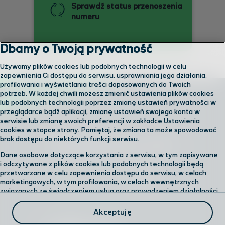
Sprawdź status przenoszenia
numeru
Dbamy o Twoją prywatność
Używamy plików cookies lub podobnych technologii w celu
zapewnienia Ci dostępu do serwisu, usprawniania jego działania,
profilowania i wyświetlania treści dopasowanych do Twoich
potrzeb. W każdej chwili możesz zmienić ustawienia plików cookies
lub podobnych technologii poprzez zmianę ustawień prywatności w
przeglądarce bądź aplikacji, zmianę ustawień swojego konta w
serwisie lub zmianę swoich preferencji w zakładce Ustawienia
cookies w stopce strony. Pamiętaj, że zmiana ta może spowodować
brak dostępu do niektórych funkcji serwisu.
Skontaktuj się z nami
Dane osobowe dotyczące korzystania z serwisu, w tym zapisywane
i odczytywane z plików cookies lub podobnych technologii będą
przetwarzane w celu zapewnienia dostępu do serwisu, w celach
Odwiedź nas w salonie
marketingowych, w tym profilowania, w celach wewnętrznych
związanych ze świadczeniem usług oraz prowadzeniem działalności
gospodarczej, w tym dowodowych, analitycznych i statystycznych,
Formularz kontaktowy
wykrywania i eliminowania nadużyć oraz w celu wykonywania
Akceptuję
obowiązków wynikających z przepisów prawa. Administratorem