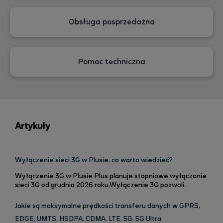
Obsługa posprzedażna
Pomoc techniczna
Artykuły
Wyłączenie sieci 3G w Plusie, co warto wiedzieć?
Wyłączenie 3G w Plusie Plus planuje stopniowe wyłączanie
sieci 3G od grudnia 2026 roku.Wyłączenie 3G pozwoli
przeznaczyć zasoby sieci na nowsze technologie, takie jak
4G, LTE oraz 5G. Dzięki temu możliwe będzie korzystanie z
Jakie są maksymalne prędkości transferu danych w GPRS,
szybszego internetu, stabilniejszej transmisji danych oraz
EDGE, UMTS, HSDPA, CDMA, LTE, 5G, 5G Ultra
lepszej jakości rozmów. Czy po wyłączeniu 3G nadal będzie