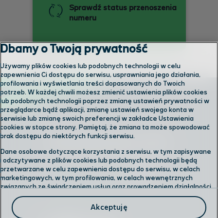
Sprawdź status przenoszenia
numeru
Dbamy o Twoją prywatność
Używamy plików cookies lub podobnych technologii w celu
zapewnienia Ci dostępu do serwisu, usprawniania jego działania,
profilowania i wyświetlania treści dopasowanych do Twoich
potrzeb. W każdej chwili możesz zmienić ustawienia plików cookies
lub podobnych technologii poprzez zmianę ustawień prywatności w
przeglądarce bądź aplikacji, zmianę ustawień swojego konta w
serwisie lub zmianę swoich preferencji w zakładce Ustawienia
cookies w stopce strony. Pamiętaj, że zmiana ta może spowodować
brak dostępu do niektórych funkcji serwisu.
Skontaktuj się z nami
Dane osobowe dotyczące korzystania z serwisu, w tym zapisywane
i odczytywane z plików cookies lub podobnych technologii będą
przetwarzane w celu zapewnienia dostępu do serwisu, w celach
Odwiedź nas w salonie
marketingowych, w tym profilowania, w celach wewnętrznych
związanych ze świadczeniem usług oraz prowadzeniem działalności
gospodarczej, w tym dowodowych, analitycznych i statystycznych,
Formularz kontaktowy
wykrywania i eliminowania nadużyć oraz w celu wykonywania
Akceptuję
obowiązków wynikających z przepisów prawa. Administratorem