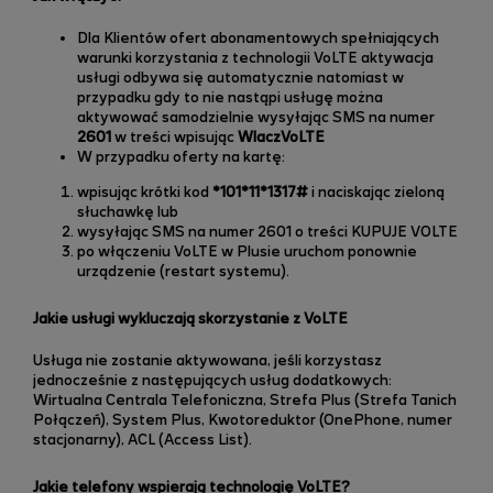
Dla Klientów ofert abonamentowych spełniających
warunki korzystania z technologii VoLTE aktywacja
usługi odbywa się automatycznie natomiast w
przypadku gdy to nie nastąpi usługę można
aktywować samodzielnie wysyłając SMS na numer
2601
w treści wpisując
WlaczVoLTE
W przypadku oferty na kartę:
wpisując krótki kod
*101*11*1317#
i naciskając zieloną
słuchawkę lub
wysyłając SMS na numer 2601 o treści
KUPUJE VOLTE
po włączeniu VoLTE w Plusie uruchom ponownie
urządzenie (restart systemu).
Jakie usługi wykluczają skorzystanie z VoLTE
Usługa nie zostanie aktywowana, jeśli korzystasz
jednocześnie z następujących usług dodatkowych:
Wirtualna Centrala Telefoniczna, Strefa Plus (Strefa Tanich
Połączeń), System Plus, Kwotoreduktor (OnePhone, numer
stacjonarny), ACL (Access List).
Jakie telefony wspierają technologię VoLTE?