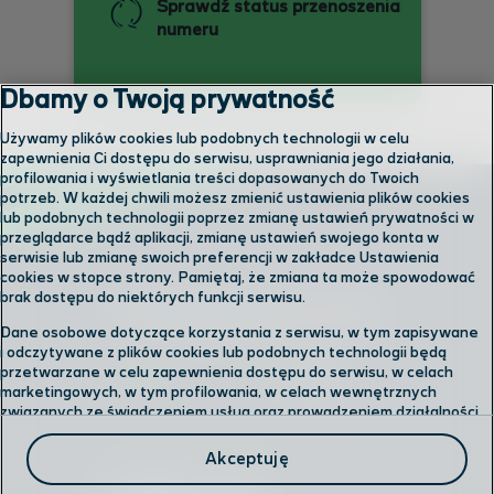
Sprawdź status przenoszenia
numeru
Dbamy o Twoją prywatność
Używamy plików cookies lub podobnych technologii w celu
zapewnienia Ci dostępu do serwisu, usprawniania jego działania,
profilowania i wyświetlania treści dopasowanych do Twoich
potrzeb. W każdej chwili możesz zmienić ustawienia plików cookies
lub podobnych technologii poprzez zmianę ustawień prywatności w
przeglądarce bądź aplikacji, zmianę ustawień swojego konta w
serwisie lub zmianę swoich preferencji w zakładce Ustawienia
cookies w stopce strony. Pamiętaj, że zmiana ta może spowodować
brak dostępu do niektórych funkcji serwisu.
Skontaktuj się z nami
Dane osobowe dotyczące korzystania z serwisu, w tym zapisywane
i odczytywane z plików cookies lub podobnych technologii będą
przetwarzane w celu zapewnienia dostępu do serwisu, w celach
Odwiedź nas w salonie
marketingowych, w tym profilowania, w celach wewnętrznych
związanych ze świadczeniem usług oraz prowadzeniem działalności
gospodarczej, w tym dowodowych, analitycznych i statystycznych,
Formularz kontaktowy
wykrywania i eliminowania nadużyć oraz w celu wykonywania
Akceptuję
obowiązków wynikających z przepisów prawa. Administratorem
Twoich danych jest
Polkomtel sp. z o.o.