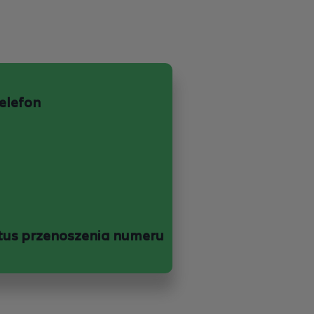
telefon
tus przenoszenia numeru