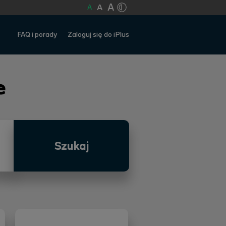
A
A
A
FAQ i porady
Zaloguj się do iPlus
e
Szukaj