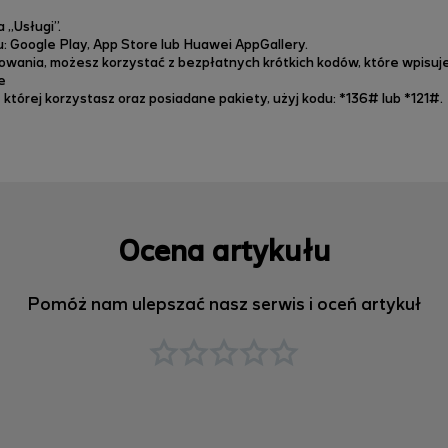
a „Usługi”.
u: Google Play, App Store lub Huawei AppGallery.
owania, możesz korzystać z bezpłatnych krótkich kodów, które wpisuje
e
z której korzystasz oraz
posiadane pakiety,
użyj kodu: *136# lub *121#.
Ocena artykułu
Pomóż nam ulepszać nasz serwis i oceń artykuł