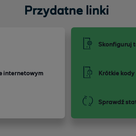
Przydatne linki
Skonfiguruj 
e internetowym
Krótkie kody
Sprawdź sta