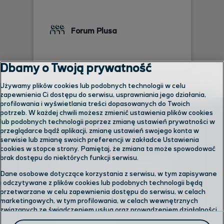
Forum Plusa
Dbamy o Twoją prywatność
Używamy plików cookies lub podobnych technologii w celu
zapewnienia Ci dostępu do serwisu, usprawniania jego działania,
profilowania i wyświetlania treści dopasowanych do Twoich
potrzeb. W każdej chwili możesz zmienić ustawienia plików cookies
lub podobnych technologii poprzez zmianę ustawień prywatności w
przeglądarce bądź aplikacji, zmianę ustawień swojego konta w
serwisie lub zmianę swoich preferencji w zakładce Ustawienia
cookies w stopce strony. Pamiętaj, że zmiana ta może spowodować
brak dostępu do niektórych funkcji serwisu.
Skontaktuj się z nami
Dane osobowe dotyczące korzystania z serwisu, w tym zapisywane
i odczytywane z plików cookies lub podobnych technologii będą
przetwarzane w celu zapewnienia dostępu do serwisu, w celach
Odwiedź nas w salonie
marketingowych, w tym profilowania, w celach wewnętrznych
związanych ze świadczeniem usług oraz prowadzeniem działalności
gospodarczej, w tym dowodowych, analitycznych i statystycznych,
Formularz kontaktowy