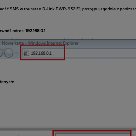
mość SMS w routerze D-Link DWR-932 E1, postępuj zgodnie z poniższą 
rowadź adres:
192.168.0.1
 danych: