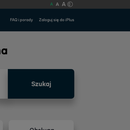
A
A
A
FAQ i porady
Zaloguj się do iPlus
na
Szukaj