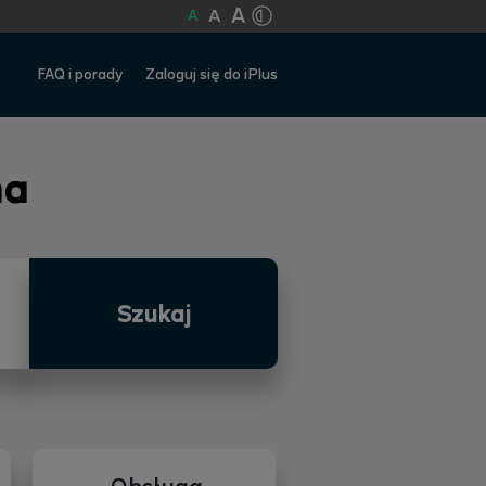
A
A
A
FAQ i porady
Zaloguj się do iPlus
na
Szukaj