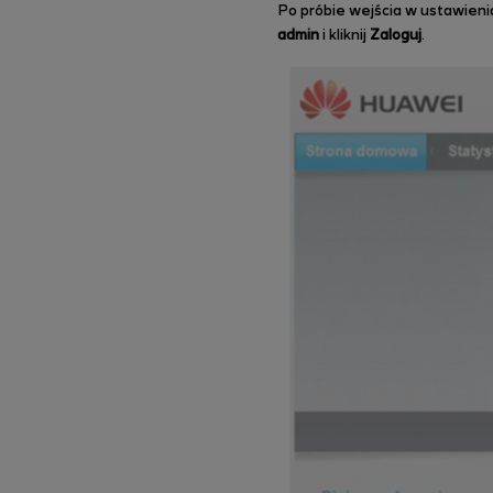
Po próbie wejścia w ustawieni
admin
i kliknij
Zaloguj
.