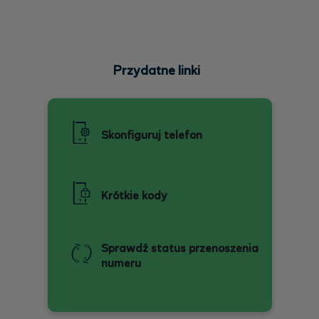
Przydatne linki
Skonfiguruj telefon
Krótkie kody
Sprawdź status przenoszenia
numeru