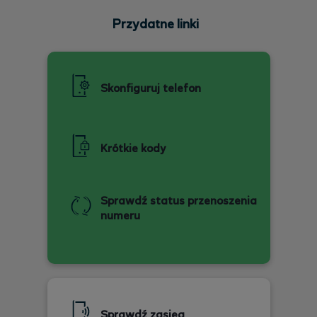
Przydatne linki
Skonfiguruj telefon
Krótkie kody
Sprawdź status przenoszenia
numeru
Sprawdź zasięg