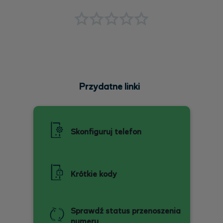
Przydatne linki
Skonfiguruj telefon
Krótkie kody
Sprawdź status przenoszenia
numeru