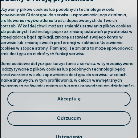
Używamy plików cookies lub podobnych technologii w celu
zapewnienia Ci dostępu do serwisu, usprawniania jego działania,
profilowania i wyświetlania treści dopasowanych do Twoich
potrzeb. W każdej chwili możesz zmienić ustawienia plików cookies
lub podobnych technologii poprzez zmianę ustawień prywatności w
przeglądarce bądź aplikacji, zmianę ustawień swojego konta w
serwisie lub zmianę swoich preferencji w zakładce Ustawienia
cookies w stopce strony. Pamiętaj, że zmiana ta może spowodować
brak dostępu do niektórych funkcji serwisu.
Skontaktuj się z nami
Dane osobowe dotyczące korzystania z serwisu, w tym zapisywane
i odczytywane z plików cookies lub podobnych technologii będą
przetwarzane w celu zapewnienia dostępu do serwisu, w celach
Odwiedź nas w salonie
marketingowych, w tym profilowania, w celach wewnętrznych
związanych ze świadczeniem usług oraz prowadzeniem działalności
gospodarczej, w tym dowodowych, analitycznych i statystycznych,
Formularz kontaktowy
wykrywania i eliminowania nadużyć oraz w celu wykonywania
Akceptuję
obowiązków wynikających z przepisów prawa. Administratorem
Twoich danych jest
Polkomtel sp. z o.o.
Przysługuje Ci prawo do dostępu do danych, ich usunięcia,
Odrzucam
ograniczenia przetwarzania, przenoszenia, sprzeciwu, sprostowania
oraz cofnięcia zgód w każdym czasie.
Infolinia
Ustawienia