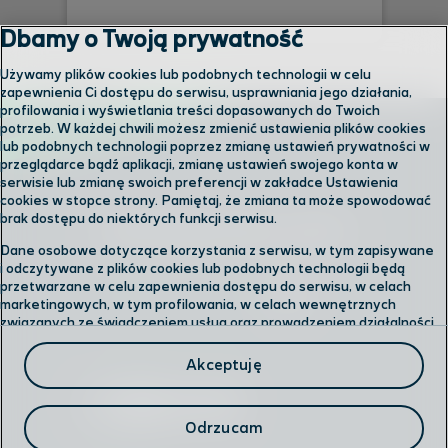
Dbamy o Twoją prywatność
Używamy plików cookies lub podobnych technologii w celu
zapewnienia Ci dostępu do serwisu, usprawniania jego działania,
profilowania i wyświetlania treści dopasowanych do Twoich
potrzeb. W każdej chwili możesz zmienić ustawienia plików cookies
lub podobnych technologii poprzez zmianę ustawień prywatności w
przeglądarce bądź aplikacji, zmianę ustawień swojego konta w
serwisie lub zmianę swoich preferencji w zakładce Ustawienia
cookies w stopce strony. Pamiętaj, że zmiana ta może spowodować
brak dostępu do niektórych funkcji serwisu.
Skontaktuj się z nami
Dane osobowe dotyczące korzystania z serwisu, w tym zapisywane
i odczytywane z plików cookies lub podobnych technologii będą
przetwarzane w celu zapewnienia dostępu do serwisu, w celach
Odwiedź nas w salonie
marketingowych, w tym profilowania, w celach wewnętrznych
związanych ze świadczeniem usług oraz prowadzeniem działalności
gospodarczej, w tym dowodowych, analitycznych i statystycznych,
Formularz kontaktowy
wykrywania i eliminowania nadużyć oraz w celu wykonywania
Akceptuję
obowiązków wynikających z przepisów prawa. Administratorem
Twoich danych jest
Polkomtel sp. z o.o.
Przysługuje Ci prawo do dostępu do danych, ich usunięcia,
Odrzucam
ograniczenia przetwarzania, przenoszenia, sprzeciwu, sprostowania