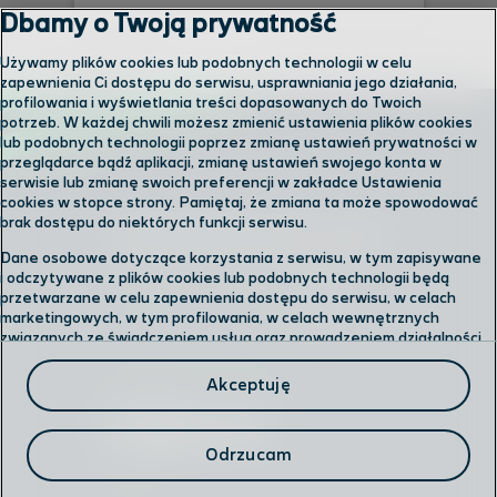
Dbamy o Twoją prywatność
Używamy plików cookies lub podobnych technologii w celu
zapewnienia Ci dostępu do serwisu, usprawniania jego działania,
profilowania i wyświetlania treści dopasowanych do Twoich
potrzeb. W każdej chwili możesz zmienić ustawienia plików cookies
lub podobnych technologii poprzez zmianę ustawień prywatności w
przeglądarce bądź aplikacji, zmianę ustawień swojego konta w
serwisie lub zmianę swoich preferencji w zakładce Ustawienia
cookies w stopce strony. Pamiętaj, że zmiana ta może spowodować
brak dostępu do niektórych funkcji serwisu.
Skontaktuj się z nami
Dane osobowe dotyczące korzystania z serwisu, w tym zapisywane
i odczytywane z plików cookies lub podobnych technologii będą
przetwarzane w celu zapewnienia dostępu do serwisu, w celach
Odwiedź nas w salonie
marketingowych, w tym profilowania, w celach wewnętrznych
związanych ze świadczeniem usług oraz prowadzeniem działalności
gospodarczej, w tym dowodowych, analitycznych i statystycznych,
Formularz kontaktowy
wykrywania i eliminowania nadużyć oraz w celu wykonywania
Akceptuję
obowiązków wynikających z przepisów prawa. Administratorem
Twoich danych jest
Polkomtel sp. z o.o.
Przysługuje Ci prawo do dostępu do danych, ich usunięcia,
Odrzucam
ograniczenia przetwarzania, przenoszenia, sprzeciwu, sprostowania
oraz cofnięcia zgód w każdym czasie.