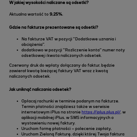
W jakiej wysokości naliczane są odsetki?
Aktualna wartość to
9,25%.
Gdzie na fakturze prezentowane są odsetki?
Na fakturze VAT w pozycji "Dodatkowe uznania i
obciążenia".
dodatkowo w pozycji "Rozliczenie konta" numer noty
odsetkowej i kwota naliczonych odsetek.
Czerwony druk do wpłaty dołączany do faktur, będzie
zawierał kwotę bieżącej faktury VAT wraz z kwotą
naliczonych odsetek.
Jak uniknąć naliczania odsetek?
Opłacaj rachunki w terminie podanym na fakturze.
Termin płatności znajdziesz także
w serwisie
internetowym iPlus
na stronie
https://iplus.plus.pl/
, w
aplikacji mobilnej iPlus, w SMS informacyjnych o
wystawieniu nowej faktury.
Uruchom formę płatności – polecenie zapłaty,
Uruchom Zieloną Fakturę
,
dzięki której Twoja faktura