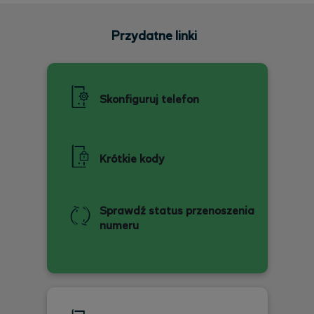
Przydatne linki
Skonfiguruj telefon
Krótkie kody
Sprawdź status przenoszenia
numeru