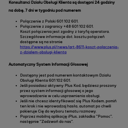
Konsultanci Działu Obsługi Klienta są dostępni 24 godziny
na dobę, 7 dni w tygodniu pod numerem
Połączenie z Polski
601 102 601.
Połączenie z zagranicy
+48 601 102 601.
Koszt połączenia jest zgodny z taryfą operatora.
Szczegółowe informacje dot. kosztu połączeń
dostępne są na stronie
https://www.plus.pl/news/art-8611-koszt-polaczenia-
z-dzialem-obslugi-klienta
Automatyczny System Informacji Głosowej
Dostępny jest pod numerem kontaktowym Działu
Obsługi Klienta 601 102 601.
Jeśli posiadasz aktywny Plus Kod, będziesz proszony
przez system informacji głosowej o jego
wprowadzenie w celu usprawnienia obsługi.
Jeśli nie chcesz identyfikować się Plus Kodem, pomiń
ten krok i nie wprowadzaj hasła, automat po chwili
pokieruje Cię do wyboru tematu rozmowy.
Poprzez mobilną aplikację iPlus, zakładka "Pomoc",
następnie "Zadzwoń do nas".