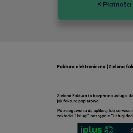
<
Płatności 
Faktura elektroniczna (Zielona fak
Zielona Faktura to bezpłatna usługa, d
jak faktura papierowa.
Po zalogowaniu do aplikac
ji lub s
erwisu 
zakładki "Usługi", następnie "Usługi d