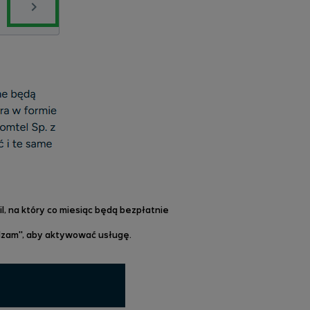
l, na który co miesiąc będą bezpłatnie
rdzam", aby aktywować usługę.