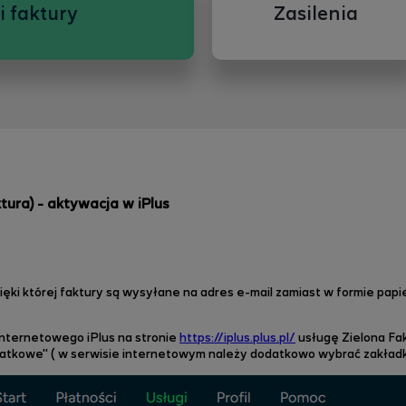
i faktury
Zasilenia
tura) - aktywacja w iPlus
zięki której faktury są wysyłane na adres e-mail zamiast w formie pa
internetowego
iPlus
na stronie
https://iplus.plus.pl/
usługę Zielona Fa
odatkowe" ( w serwisie internetowym należy dodatkowo wybrać zakładk