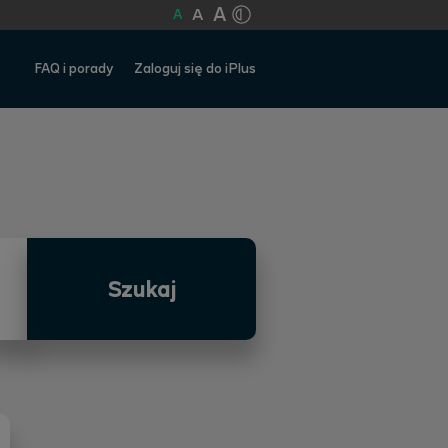
A
A
A
FAQ i porady
Zaloguj się do iPlus
Szukaj