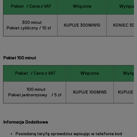
Pakiet
/ Cena z VAT
Włącznie
Wyłącze
300 minut
KUPUJE 300MIN10
KONIEC 30
Pakiet cykliczny / 10 zł
Pakiet 100 minut
Pakiet
/ Cena z VAT
Włącznie
Wyłąc
100 minut
KUPUJE 100MIN5
KUPUJE 
Pakiet jednorazowy
/ 5 zł
Informacje Dodatkowe
Posiadaną taryfę sprawdzisz wpisując w telefonie kod