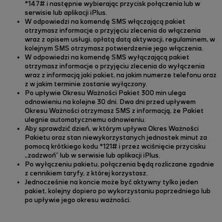
*147# i następnie wybierając przycisk połączenia lub w
serwisie lub aplikacji iPlus.
W odpowiedzi na komendę SMS włączającą pakiet
otrzymasz informacje o przyjęciu zlecenia do włączenia
wraz z opisem usługi, opłatą datą aktywacji, regulaminem, w
kolejnym SMS otrzymasz potwierdzenie jego włączenia.
W odpowiedzi na komendę SMS wyłączającą pakiet
otrzymasz informacje o przyjęciu zlecenia do wyłączenia
wraz z informacją jaki pakiet, na jakim numerze telefonu oraz
z w jakim terminie zostanie wyłączony.
Po upływie Okresu Ważności Pakiet 300 min ulega
odnowieniu na kolejne 30 dni.
Dwa dni przed upływem
Okresu Ważności otrzymasz SMS z informacją, że Pakiet
ulegnie automatycznemu odnowieniu.
Aby sprawdzić dzień, w którym upływa Okres Ważności
Pakietu oraz stan niewykorzystanych jednostek minut za
pomocą krótkiego kodu *121# i przez wciśnięcie przycisku
„zadzwoń” lub w serwisie lub aplikacji iPlus.
Po wyłączeniu pakietu, połączenia będą rozliczane zgodnie
z cennikiem taryfy, z której korzystasz.
Jednocześnie na koncie może być aktywny tylko jeden
pakiet, kolejny dopiero po wykorzystaniu poprzedniego lub
po upływie jego okresu ważności.