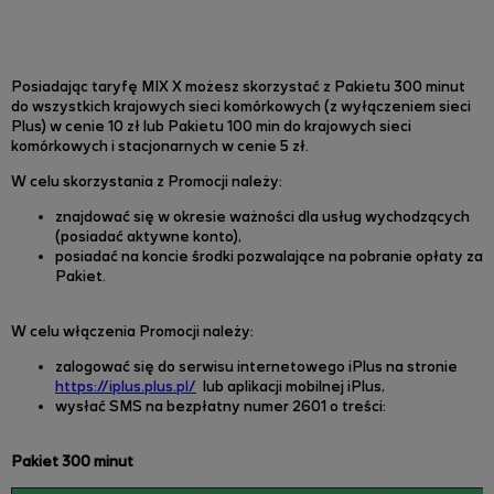
Posiadając taryfę MIX X możesz skorzystać z Pakietu 300 minut
do wszystkich krajowych sieci komórkowych (z wyłączeniem sieci
Plus) w cenie 10 zł lub Pakietu 100 min do krajowych sieci
komórkowych i stacjonarnych w cenie 5 zł.
W celu skorzystania z Promocji należy:
znajdować się w okresie ważności dla usług wychodzących
(posiadać aktywne konto),
posiadać na koncie środki pozwalające na pobranie opłaty za
Pakiet.
W celu włączenia Promocji należy:
zalogować się do serwisu internetowego iPlus na stronie
https://iplus.plus.pl/
lub aplikacji mobilnej iPlus,
wysłać SMS na bezpłatny numer 2601 o treści:
Pakiet 300 minut