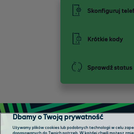
Skonfiguruj tele
Krótkie kody
Sprawdź status
Dbamy o Twoją prywatność
Używamy plików cookies lub podobnych technologii w celu zapewn
dopasowanych do Twoich potrzeb. W każdej chwili możesz zmien