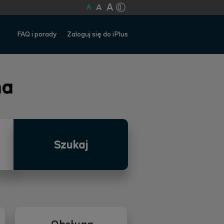
A
A
A
FAQ i porady
Zaloguj się do iPlus
na
Szukaj