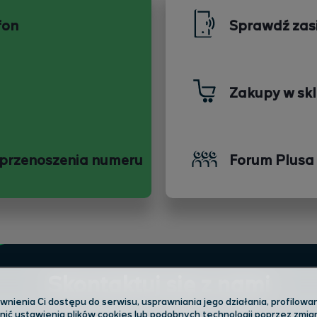
fon
Sprawdź zas
Zakupy w skl
 przenoszenia numeru
Forum Plusa
Skontaktuj się z nami
ienia Ci dostępu do serwisu, usprawniania jego działania, profilowani
ić ustawienia plików cookies lub podobnych technologii poprzez zmi