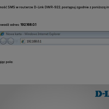
mość SMS w routerze D-Link DWR-922, postępuj zgodnie z poniższą in
rowadź adres:
192.168.0.1
jąc pola: