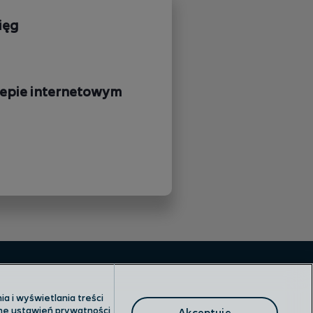
ięg
epie internetowym
a i wyświetlania treści
anę ustawień prywatności