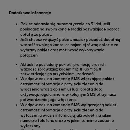
Dodatkowe informacje
Pakiet odnawia się automatycznie co 31 dni, jeśli
posiadasz na swoim koncie środki pozwalające pobrać
opłatę za pakiet.
Jeśli chcesz włączyć pakiet, musisz posiadać dodatnią
wartość swojego konta, co najmniej równą opłacie za
wybrany pakiet oraz możliwość wykonywania
połączeń..
Aktualnie posiadany pakiet i promocję oraz ich
ważność sprawdzisz kodem *121# lub *136#
zatwierdzając go przyciskiem „zadzwoń”.
W odpowiedzi na komendę SMS włączającą pakiet
otrzymasz informacje o przyjęciu zlecenia do
włączenia wraz z opisem usługi, opłatą datą
aktywacji, regulaminem, w kolejnym SMS otrzymasz
potwierdzenie jego włączenia.
W odpowiedzi na komendę SMS wyłączającą pakiet
otrzymasz informacje o przyjęciu zlecenia do
wyłączenia wraz z informacją jaki pakiet, na jakim
numerze telefonu oraz z w jakim terminie zostanie
wyłączony.