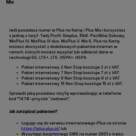
Mix
Jeśli posiadasz numer w Plus na Kartę i Plus Mix i korzystasz
z jednej z taryf: Twój Profil, Simplus, 36i6, PiszMów Dobowy,
MixPlus IV, MixPlus IV duo, MixPlus V, Mix 6, Plus na Kartę
możesz skorzystać z dodatkowych pakietów internet w
ramach, których m
ożesz wysyłać lub odbierać dane w
technologii 5G, LTE+, LTE, HSPA+, HSPA.
Pakiet internetowy 2 Non Stop kosztuje 2 zł z VAT.
Pakiet internetowy 7 Non Stop kosztuje 7 zł z VAT.
Pakiet internetowy 9 Non Stop kosztuje 9 zł z VAT.
Pakiet internetowy 15 Non Stop kosztuje 15 zł z VAT.
Sprawdź jaką posiadasz taryfę wprowadzając w telefonie
kod
*147# i przycisk "zadzwoń".
Jak zarządzać pakietem?
Logując się do serwisu internetowego iPlus na stronie
https://iplus.plus.pl/
lub
Wysyłając bezpłatnego SMS na numer 2601 o treści: