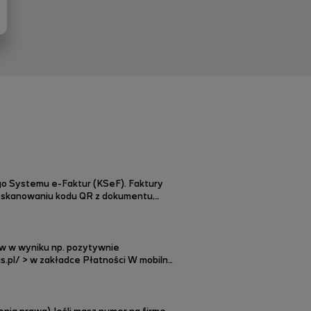
go Systemu e-Faktur (KSeF). Faktury
zeskanowaniu kodu QR z dokumentu,
w w wyniku np. pozytywnie
adpłatę na koncie Dzwoniąc z telefonu