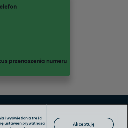
telefon
tus przenoszenia numeru
a i wyświetlania treści
anę ustawień prywatności
Akceptuję