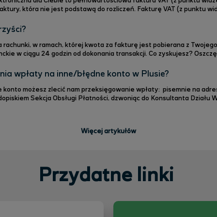
lektroniczna dla Ciebie to pełnowartościowa faktura VAT (z punktu widz
faktury, która nie jest podstawą do rozliczeń. Fakturę VAT (z punktu w
na podstawę prawną do rozliczeń podatkowych w firmie. Faktura i wiz
iplus.plus.pl/, w apli
rzyści?
a rachunki, w ramach, której kwota za fakturę jest pobierana z Twoje
 godzin od dokonania transakcji. Co zyskujesz? Oszczędność na prowizji bankowej - za
ty banki nie pobierają prowizji lub prowizje są niższe niż w przypadk
yka opóźnień w płatnościach. Polkomtel inicju
ia wpłaty na inne/błędne konto w Plusie?
ć nam przeksięgowanie wpłaty: pisemnie na adres: Polkomtel sp. z o.o. ulica
opiskiem Sekcja Obsługi Płatności, dzwoniąc do Konsultanta Działu W
 zgodny z taryfą operatora). Dział pracuje od poniedziałku do soboty 
umer telefonu: 601 102 601 (koszt połącze
Więcej artykułów
Przydatne linki