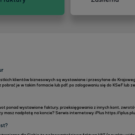
ur
zystkich klientów biznesowych są wystawiane i przesyłane do Krajowe
pobrać je w takim formacie lub pdf, po zalogowaniu się do KSeF lub 
ylko kopia informacyjna (do podglądu w formie PDF
t ponad wystawione faktury, przeksięgowania z innych kont, zwrotó
 iPlus https://iplus.plus.pl/ > w zakładce Płatności W mobilnej
Na fakturze elektronicznej lub papierowej. Kwota na minusie oznacza n
połączenia jest zgodny z taryfą o
est?