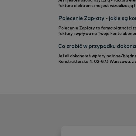
Jeśli jesteś osobą fizyczną - faktura e
faktura elektroniczna jest wizualizacją 
Krajowego Systemu e-Faktur i stanowi o
serwisie internetowym na stronie https://
Polecenie Zapłaty - jakie są ko
Polecenie Zapłaty to forma płatności z
faktury i wpływa na Twoje konto abonenckie w ciągu 24
płatności zrealizowane Poleceniem Zapła
oszczędność czasu Brak ryz
Co zrobić w przypadku dokonan
Jeżeli dokonałeś wpłaty na inne/błędne konto możesz zleci
Konstruktorska 4, 02-673 Warszawa, z d
telefonu: 601 102 607 (koszt połączenia
Konsultanta Działu Obsługi Klienta na n