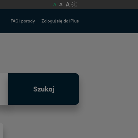
A
A
A
FAQ i porady
Zaloguj się do iPlus
Szukaj