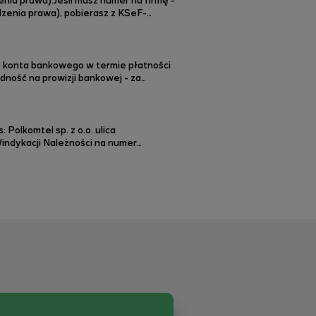
enia prawa).Jeśli masz numer na firmę -
idzenia prawa), pobierasz z KSeF-
ualizacja faktury jest dostępna w
go konta bankowego w termie płatności
u innych form płatności. Wygoda i
indykacji Należności na numer
w godzinach 8.00 - 20.00, dzwoniąc do