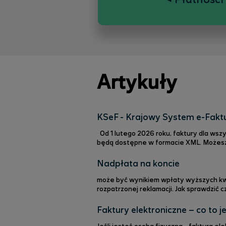
Artykuły
KSeF - Krajowy System e-Fakt
Od 1 lutego 2026 roku, faktury dla ws
będą dostępne w formacie XML. Możesz 
który od nas otrzymasz j.n. Polkomtel będzie nadal przekazywać wizualizację faktury i bilingu (PDF lub papier) kanałem, którym masz u nas
zdefiniowany, ale: jest to t
Nadpłata na koncie
może być wynikiem wpłaty wyższych kwo
rozpatrzonej reklamacji. Jak sprawdzić czy masz nadpłatę na koncie? Serwis internetowy
aplikacji iPlus > w zakładce Płatności 
sieci Plus na numer 601 102 601 (Koszt 
Faktury elektroniczne – co to j