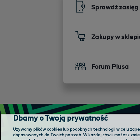
Sprawdź zasięg
Zakupy w sklepi
Forum Plusa
Dbamy o Twoją prywatność
Używamy plików cookies lub podobnych technologii w celu zapewn
dopasowanych do Twoich potrzeb. W każdej chwili możesz zmien