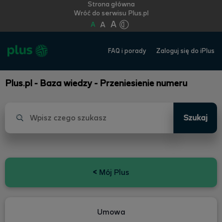
Strona główna
Wróć do serwisu Plus.pl
A
A
A
FAQ i porady
Zaloguj się do iPlus
Plus.pl - Baza wiedzy - Przeniesienie numeru
Szukaj
<
Mój Plus
Umowa