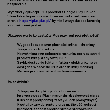
bezpiecznie.
Wystarczy aplikacja iPlus pobrana z Google Play lub App
Store lub zalogowanie się do serwisu internetowego na
stronie
https://iplus.plus.pl/
, by mieć wszystko pod kontrolą
– gdziekolwiek jesteś.
Dlaczego warto korzystać z iPlus przy realizacji płatności?
Wygoda i bezpieczne płatności online – chronimy
Twoje dane i transakcje.
Natychmiastowe opłacenie rachunku poprzez szybki
przelew, kartę kredytową, BLIK.
Szybki dostęp do faktur – faktury elektroniczne są
dostępne w serwisie iPlus oraz aplikacji mobilnej.
Możesz je sprawdzić w dowolnym momencie.
Jak to działa?
Zaloguj się do aplikacji iPlus lub serwisu
internetowego iPlus (instrukcja jak zalogować się do
iPlus dostępna poniżej, w Artykułach powiązanych).
Kwota faktury do zapłaty oraz możliwość realizacji
płatności jest dostępna na stronie startowej po